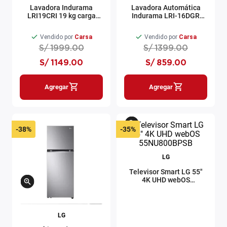
Lavadora Indurama
Lavadora Automática
LRI19CRI 19 kg carga
Indurama LRI-16DGR
superior croma
16kg gris
Vendido por
Carsa
Vendido por
Carsa
S/
1999
.
00
S/
1399
.
00
S/
1149
.
00
S/
859
.
00
Agregar
Agregar
-
38%
-
35%
LG
Televisor Smart LG 55"
4K UHD webOS
55NU800BPSB
LG