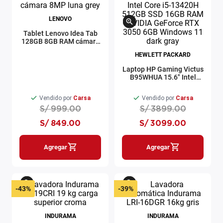
LENOVO
Tablet Lenovo Idea Tab
128GB 8GB RAM cámara
8MP luna grey
HEWLETT PACKARD
Laptop HP Gaming Victus
B95WHUA 15.6" Intel
Core i5-13420H 512GB
SSD 16GB RAM NVIDIA
Vendido por
Carsa
Vendido por
Carsa
GeForce RTX 3050 6GB
S/
999
.
00
S/
3899
.
00
Windows 11 dark gray
S/
849
.
00
S/
3099
.
00
Agregar
Agregar
-
43%
-
39%
INDURAMA
INDURAMA