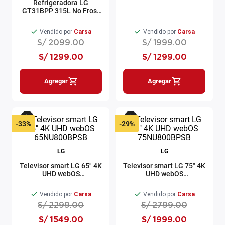
Refrigeradora LG
GT31BPP 315L No Frost
Door Cooling Top Freezer
plateado
Vendido por
Carsa
Vendido por
Carsa
S/
2099
.
00
S/
1999
.
00
S/
1299
.
00
S/
1299
.
00
Agregar
Agregar
-
33%
-
29%
LG
LG
Televisor smart LG 65" 4K
Televisor smart LG 75" 4K
UHD webOS
UHD webOS
65NU800BPSB
75NU800BPSB
Vendido por
Carsa
Vendido por
Carsa
S/
2299
.
00
S/
2799
.
00
S/
1549
.
00
S/
1999
.
00