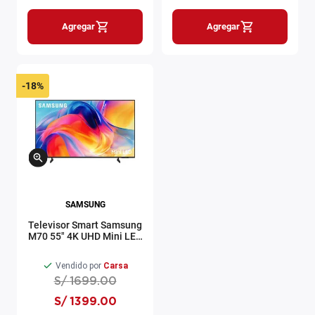
Agregar
Agregar
-
18%
SAMSUNG
Televisor Smart Samsung
M70 55" 4K UHD Mini LED
Tizen OS
UN55M70HAGXPE
Vendido por
Carsa
S/
1699
.
00
S/
1399
.
00