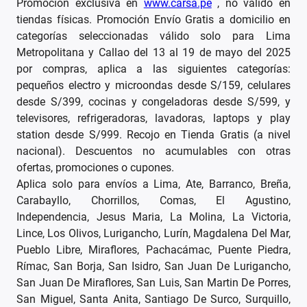
Promoción exclusiva en
www.carsa.pe
, no válido en
tiendas físicas. Promoción Envío Gratis a domicilio en
categorías seleccionadas válido solo para Lima
Metropolitana y Callao del 13 al 19 de mayo del 2025
por compras, aplica a las siguientes categorías:
pequeños electro y microondas desde S/159, celulares
desde S/399, cocinas y congeladoras desde S/599, y
televisores, refrigeradoras, lavadoras, laptops y play
station desde S/999. Recojo en Tienda Gratis (a nivel
nacional). Descuentos no acumulables con otras
ofertas, promociones o cupones.
Aplica solo para envíos a Lima, Ate, Barranco, Breña,
Carabayllo, Chorrillos, Comas, El Agustino,
Independencia, Jesus Maria, La Molina, La Victoria,
Lince, Los Olivos, Lurigancho, Lurín, Magdalena Del Mar,
Pueblo Libre, Miraflores, Pachacámac, Puente Piedra,
Rímac, San Borja, San Isidro, San Juan De Lurigancho,
San Juan De Miraflores, San Luis, San Martin De Porres,
San Miguel, Santa Anita, Santiago De Surco, Surquillo,