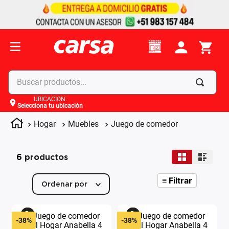
Buscar productos...
UBICACIÓN
:
Selecciona tu ubicación
Términos más buscados
Hogar
Muebles
Juego de comedor
1
.
celulares
2
.
moto
6
productos
3
.
laptop
4
.
apple
≡
Filtrar
Ordenar por
-
38%
-
38%