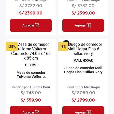
Vendido por
Mall Hogar
Vendido por
Mall Hogar
S/
3732
.
00
S/
3732
.
00
S/
2399
.
00
S/
2399
.
00
Agregar
Agregar
-
25%
-
8%
MALL HOGAR
TUHOME
Juego de comedor Mall
Hogar Elsa 6 sillas ivory
Mesa de comedor
TuHome Volterra
Caramelo 74.05 x 160 x
85 cm
Vendido por
TuHome Perú
Vendido por
Mall Hogar
S/
743
.
00
S/
3059
.
00
S/
559
.
90
S/
2799
.
00
Agregar
Agregar