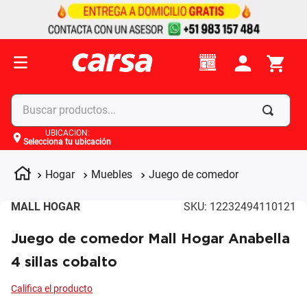
Buscar productos...
UBICACIÓN
:
Selecciona tu ubicación
Términos más buscados
1
.
celulares
Hogar
Muebles
Juego de comedor
2
.
moto
MALL HOGAR
SKU
:
12232494110121
3
.
laptop
Juego de comedor Mall Hogar Anabella
4
.
apple
4 sillas cobalto