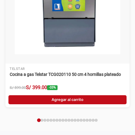
TELSTAR
Cocina a gas Telstar TCG020110 50 cm 4 hornillas plateado
S/
399
.
00
S/
599
.
00
-
33
%
Agregar al carrito