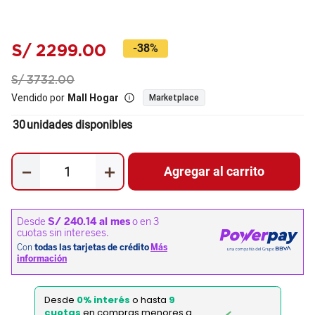
S/
2299
.
00
-
38%
S/
3732
.
00
Vendido por
Mall Hogar
Marketplace
30
unidades disponibles
－
＋
Agregar al carrito
Desde
0% interés
o hasta
9
cuotas
en compras menores a