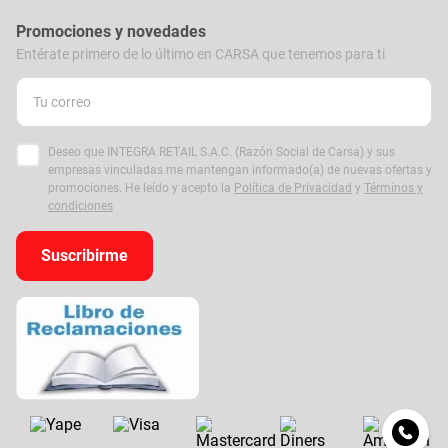
Promociones y novedades
Entérate primero de lo último en CARSA que tenemos para ti
Deseo que INTEGRA RETAIL S.A.C. (Razón Social de Carsa) y sus
empresas vinculadas me mantengan informado(a) de nuevas ofertas y
promociones. He leído y acepto la
Política de Privacidad
y
Términos y
condiciones
Suscribirme