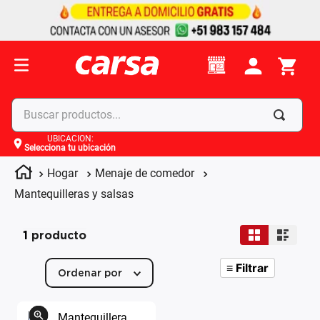
Buscar productos...
UBICACIÓN
:
Selecciona tu ubicación
Términos más buscados
Hogar
Menaje de comedor
1
.
celulares
Mantequilleras y salsas
2
.
moto
3
.
laptop
1
producto
4
.
apple
≡
Filtrar
Ordenar por