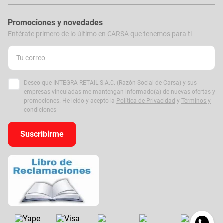
Promociones y novedades
Entérate primero de lo último en CARSA que tenemos para ti
Deseo que INTEGRA RETAIL S.A.C. (Razón Social de Carsa) y sus
empresas vinculadas me mantengan informado(a) de nuevas ofertas y
promociones. He leído y acepto la
Política de Privacidad
y
Términos y
condiciones
Suscribirme