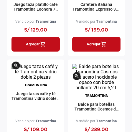
Juego taza platillo café
Cafetera italiana
Tramontina Leonora 70
Tramontina Expresso 350
ml
ml
Vendido por
Tramontina
Vendido por
Tramontina
S/
129
.
00
S/
199
.
00
Agregar
Agregar
TRAMONTINA
Juego tazas café y té
TRAMONTINA
Tramontina vidrio doble 2
piezas
Balde para botellas
Tramontina Cosmos de
acero inoxidable opaco
con borde brillante 20 cm
Vendido por
Tramontina
Vendido por
Tramontina
5,2 L
S/
109
.
00
S/
289
.
00