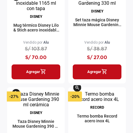
DISNEY
DISNEY
Set taza mágica Disney
Minnie Mouse Gardening
Mug térmico Disney Lilo
330 ml
& Stich acero inoxidable
1165 ml con tapa
Vendido por
Alu
Vendido por
Alu
S/
103
.
87
S/
38
.
87
S/
70
.
00
S/
27
.
00
Agregar
Agregar
-
27%
-
20%
RECORD
DISNEY
Termo bomba Record
acero inox 4L
Taza Disney Minnie
Mouse Gardening 390 ml
cerámica