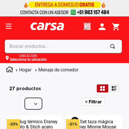
Buscar productos...
UBICACIÓN
:
Selecciona tu ubicación
Términos más buscados
Hogar
Menaje de comedor
1
.
celulares
2
.
moto
27
productos
3
.
laptop
4
.
apple
≡
Filtrar
-
33%
-
31%