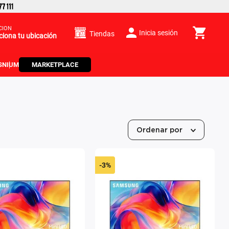
CIÓN
Inicia sesión
Tiendas
ciona tu ubicación
S
NIUM
MARKETPLACE
Ordenar por
-
3%