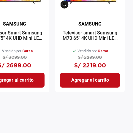
SAMSUNG
SAMSUNG
isor Smart Samsung
Televisor smart Samsung
5" 4K UHD Mini LED
M70 65" 4K UHD Mini LED
Tizen OS
Tizen OS
N75M70HAGXPE
UN65M70HAGXPE
Vendido por
Carsa
Vendido por
Carsa
S/
3099
.
00
S/
2299
.
00
S/
2699
.
00
S/
2219
.
00
regar al carrito
Agregar al carrito