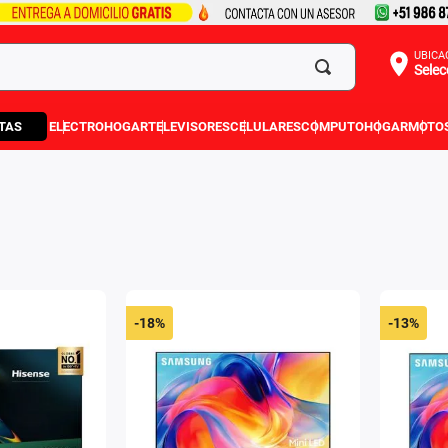
UBICA
Selec
TAS
ELECTROHOGAR
TELEVISORES
CELULARES
COMPUTO
HOGAR
MOTO
-
18%
-
13%