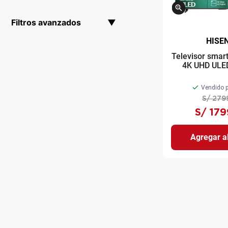
Filtros avanzados
▼
HISE
Televisor smar
4K UHD ULE
Vidaa TV
Vendido p
S/
279
S/
179
Agregar al