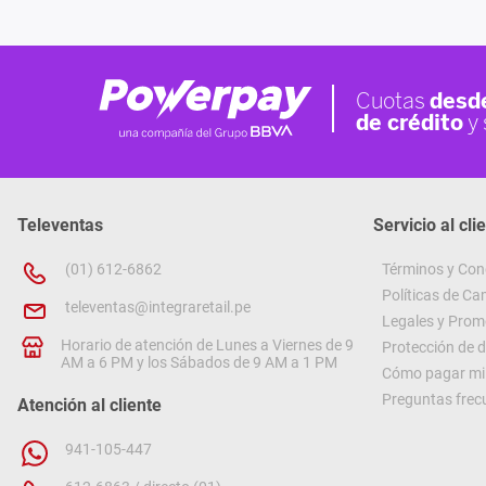
Televentas
Servicio al cli
(01) 612-6862
Términos y Con
Políticas de C
televentas@integraretail.pe
Legales y Prom
Horario de atención de Lunes a Viernes de 9
Protección de 
AM a 6 PM y los Sábados de 9 AM a 1 PM
Cómo pagar mi 
Preguntas frec
Atención al cliente
941-105-447