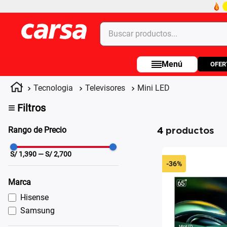
Buscar productos...
OFER
Términos más buscados
1
.
celulares
Tecnologia
Televisores
Mini LED
2
.
moto
≡
Filtros
3
.
laptop
4
productos
Rango de Precio
4
.
apple
S/
1,390
— S/
2,700
-
36%
Marca
Hisense
Samsung