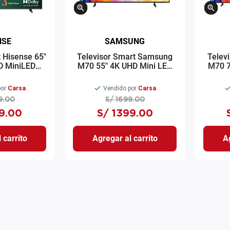
NSE
SAMSUNG
t Hisense 65"
Televisor Smart Samsung
Telev
D MiniLED
M70 55" 4K UHD Mini LED
M70 7
 65U6QV
Tizen OS
UN55M70HAGXPE
U
or
Carsa
Vendido por
Carsa
9
.
00
S/
1699
.
00
9
.
00
S/
1399
.
00
 carrito
Agregar al carrito
Ag