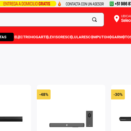
UBICA
Selec
TAS
ELECTROHOGAR
TELEVISORES
CELULARES
COMPUTO
HOGAR
MOTO
-
48%
-
30%