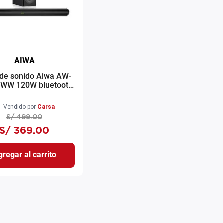
AIWA
 de sonido Aiwa AW-
WW 120W bluetooth
negro
Vendido por
Carsa
S/
499
.
00
S/
369
.
00
regar al carrito