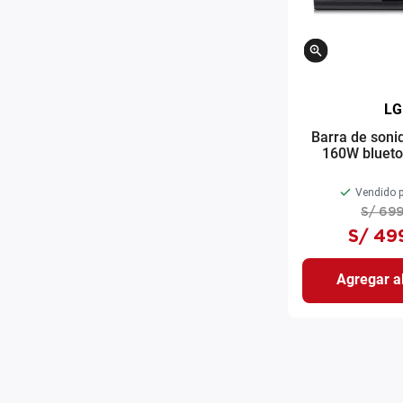
LG
Barra de son
160W blueto
Vendido p
S/
69
S/
49
Agregar al