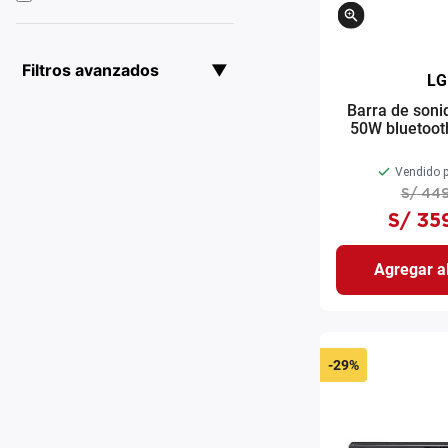
Filtros avanzados
▼
LG
Barra de son
50W bluetoot
Pro n
Vendido p
S/
44
S/
35
Agregar al
-
29%