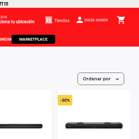
CIÓN
Inicia sesión
Tiendas
ciona tu ubicación
S
NIUM
MARKETPLACE
Ordenar por
-
30%