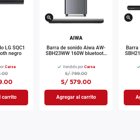
AIWA
ido LG SQC1
Barra de sonido Aiwa AW-
Barra
oth negro
SBH23WW 160W bluetooth
SBH21
negro
or
Carsa
Vendido por
Carsa
9
.
00
S/
799
.
00
9
.
00
S/
579
.
00
 carrito
Agregar al carrito
Ag