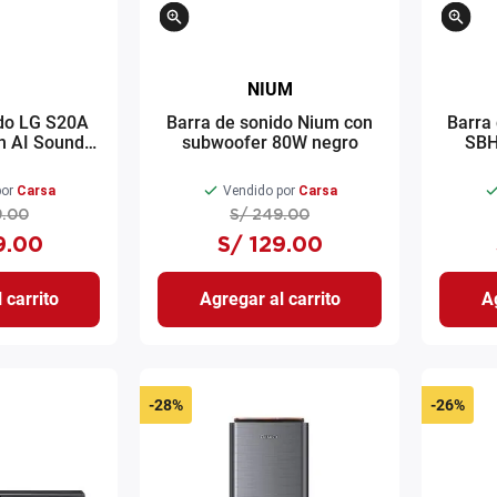
NIUM
ido LG S20A
Barra de sonido Nium con
Barra
h AI Sound
subwoofer 80W negro
SBH
egro
or
Carsa
Vendido por
Carsa
9
.
00
S/
249
.
00
9
.
00
S/
129
.
00
 carrito
Agregar al carrito
Ag
-
28%
-
26%