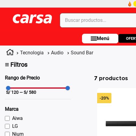
Buscar productos...
OFER
Términos más buscados
1
.
celulares
Tecnologia
Audio
Sound Bar
2
.
moto
≡
Filtros
3
.
laptop
7
productos
Rango de Precio
4
.
apple
S/
120
— S/
580
-
20%
Marca
Aiwa
LG
Nium