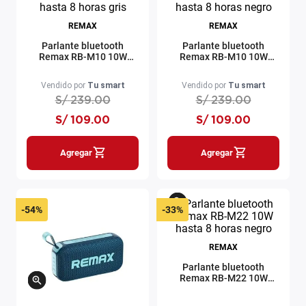
REMAX
REMAX
Parlante bluetooth
Parlante bluetooth
Remax RB-M10 10W
Remax RB-M10 10W
hasta 8 horas gris
hasta 8 horas negro
Vendido por
Tu smart
Vendido por
Tu smart
S/
239
.
00
S/
239
.
00
S/
109
.
00
S/
109
.
00
Agregar
Agregar
-
54%
-
33%
REMAX
Parlante bluetooth
Remax RB-M22 10W
hasta 8 horas negro