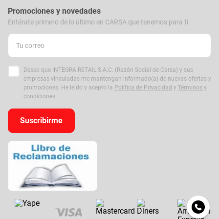
Promociones y novedades
Entérate primero de lo último en CARSA que tenemos para ti
Deseo que INTEGRA RETAIL S.A.C. (Razón Social de Carsa) y sus
empresas vinculadas me mantengan informado(a) de nuevas ofertas y
promociones. He leído y acepto la
Política de Privacidad
y
Términos y
condiciones
Suscribirme