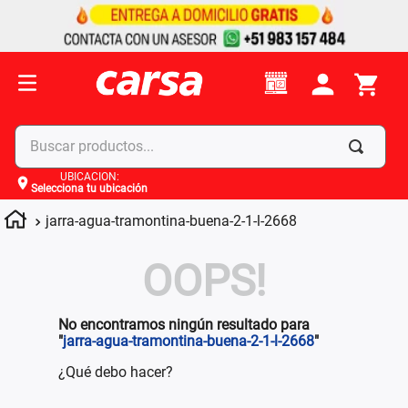
Buscar productos...
UBICACIÓN
:
Selecciona tu ubicación
Términos más buscados
jarra-agua-tramontina-buena-2-1-l-2668
1
.
celulares
2
.
moto
OOPS!
3
.
laptop
4
.
apple
No encontramos ningún resultado para
"
jarra-agua-tramontina-buena-2-1-l-2668
"
¿Qué debo hacer?