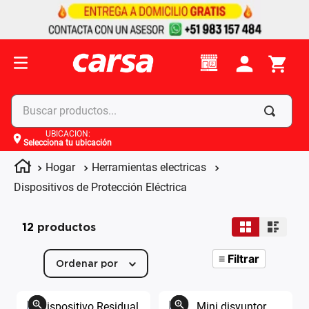
Buscar productos...
UBICACIÓN
:
Selecciona tu ubicación
Términos más buscados
Hogar
Herramientas electricas
1
.
celulares
Dispositivos de Protección Eléctrica
2
.
moto
3
.
laptop
12
productos
4
.
apple
≡
Filtrar
Ordenar por