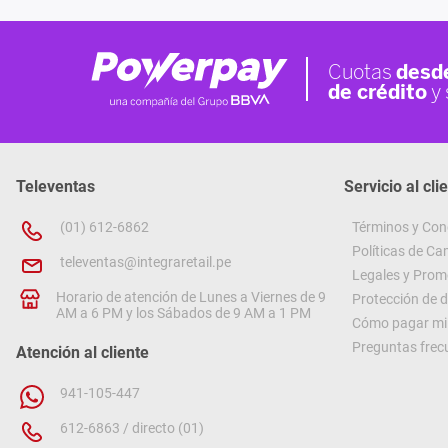
Televentas
Servicio al cli
(01) 612-6862
Términos y Con
Políticas de C
televentas@integraretail.pe
Legales y Prom
Horario de atención de Lunes a Viernes de 9
Protección de 
AM a 6 PM y los Sábados de 9 AM a 1 PM
Cómo pagar mi 
Preguntas frec
Atención al cliente
941-105-447
612-6863 / directo (01)