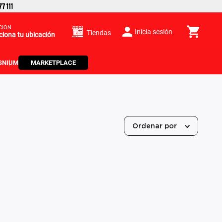
CIÓN
Inicia sesión
Tiendas
ciona tu ubicación
S
NIUM
MARKETPLACE
Ordenar por