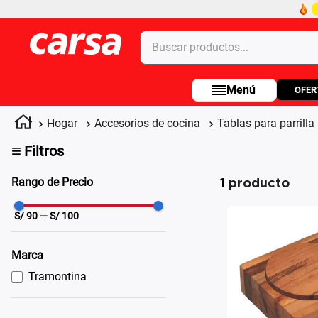
Buscar productos...
OFER
Términos más buscados
1
.
celulares
Hogar
Accesorios de cocina
Tablas para parrilla
2
.
moto
≡
Filtros
3
.
laptop
1
producto
Rango de Precio
4
.
apple
S/
90
— S/
100
Marca
Tramontina