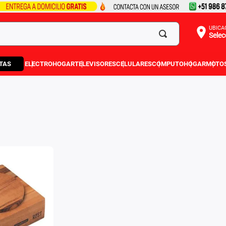
UBICA
Selec
TAS
ELECTROHOGAR
TELEVISORES
CELULARES
COMPUTO
HOGAR
MOTO