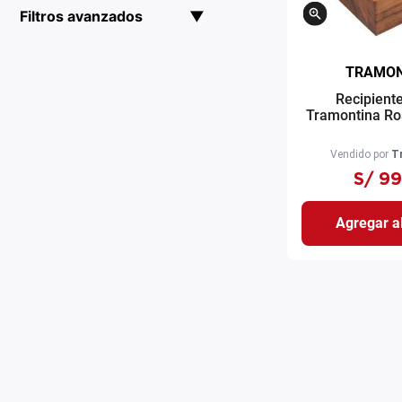
Filtros avanzados
▼
TRAMON
Recipient
Tramontina Ro
Vendido por
T
S/
99
Agregar al