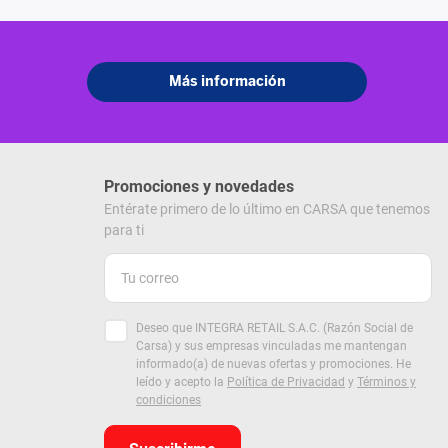
Promociones y novedades
Entérate primero de lo último en CARSA que tenemos
para ti
Deseo que INTEGRA RETAIL S.A.C. (Razón Social de
Carsa) y sus empresas vinculadas me mantengan
informado(a) de nuevas ofertas y promociones. He
leído y acepto la
Política de Privacidad
y
Términos y
condiciones