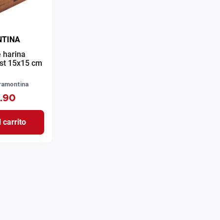
TINA
e harina
st 15x15 cm
ramontina
.
90
 carrito