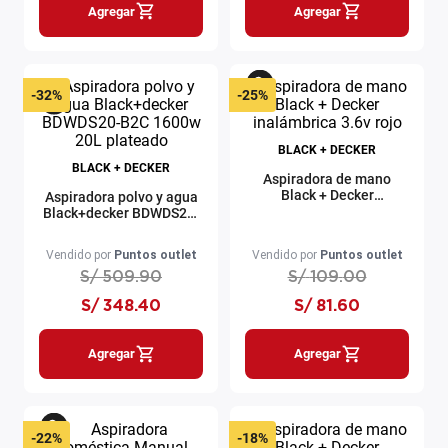
Agregar
Agregar
-
32%
-
25%
BLACK + DECKER
BLACK + DECKER
Aspiradora de mano
Black + Decker
Aspiradora polvo y agua
inalámbrica 3.6v rojo
Black+decker BDWDS20-
B2C 1600w 20L plateado
Vendido por
Puntos outlet
Vendido por
Puntos outlet
S/
509
.
90
S/
109
.
00
S/
348
.
40
S/
81
.
60
Agregar
Agregar
-
22%
-
18%