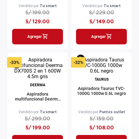
Vendido por
Tu smart
Vendido por
Tu smart
S/
199
.
00
S/
229
.
00
S/
129
.
00
S/
149
.
00
Agregar
Agregar
-
33%
-
32%
TAURUS
DEERMA
Aspiradora Taurus TVC-
1000G 1000w 0.6L negro
Aspiradora
multifuncional Deerma
DX700S 2 en 1 600W
4.5m gris
Vendido por
Tu smart
Vendido por
Puntos outlet
S/
299
.
00
S/
159
.
00
S/
199
.
00
S/
108
.
00