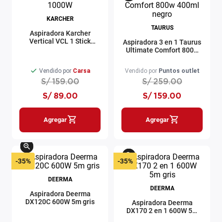
KARCHER
TAURUS
Aspiradora Karcher
Vertical VCL 1 Stick
Aspiradora 3 en 1 Taurus
1000W
Ultimate Comfort 800w
400ml negro
Vendido por
Carsa
Vendido por
Puntos outlet
S/
159
.
00
S/
259
.
00
S/
89
.
00
S/
159
.
00
Agregar
Agregar
-
35%
-
35%
DEERMA
DEERMA
Aspiradora Deerma
DX120C 600W 5m gris
Aspiradora Deerma
DX170 2 en 1 600W 5m
gris