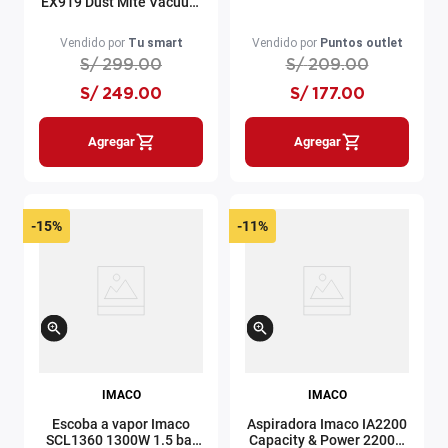
EX919 Dust Mite Vacuum
Cleaner 450W 4m gris
Vendido por
Tu smart
Vendido por
Puntos outlet
S/
299
.
00
S/
209
.
00
S/
249
.
00
S/
177
.
00
Agregar
Agregar
-
15%
-
11%
IMACO
IMACO
Escoba a vapor Imaco
Aspiradora Imaco IA2200
SCL1360 1300W 1.5 bar
Capacity & Power 2200w