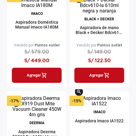
IMACO
BLACK + DECKER
Aspiradora Doméstica
Manual Imaco IA180M
Aspiradora de mano
Black + Decker Bdcv610-
la 610ml negra y naranja
Vendido por
Puntos outlet
Vendido por
Puntos outlet
S/
579
.
00
S/
149
.
00
S/
449
.
00
S/
122
.
50
Agregar
Agregar
-
17%
-
15%
IMACO
Aspiradora Imaco IA1522
DEERMA
Aspiradora Deerma