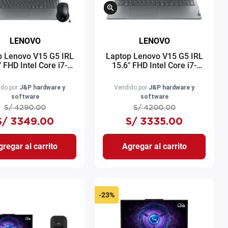
LENOVO
LENOVO
p Lenovo V15 G5 IRL
Laptop Lenovo V15 G5 IRL
" FHD Intel Core i7-
15.6" FHD Intel Core i7-
0H 512GB SSD 16GB
13620H 512GB SSD 16GB
Intel UHD Graphics
RAM Intel UHD Graphics
do por
J&P hardware y
Vendido por
J&P hardware y
 + Mochila + Mouse
FreeDOS gris oscuro
software
software
S/
4290
.
00
S/
4200
.
00
S/
3349
.
00
S/
3335
.
00
regar al carrito
Agregar al carrito
-
23%