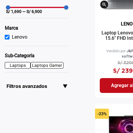
S/
1,690
— S/
6,900
LENO
Marca
Laptop Lenovo
Lenovo
15.6" FHD Int
13420H 512G
RAM Intel UH
Vendido por
J&P
FreeDOS gr
Sub-Categoría
softw
S/
320
Laptops
Laptops Gamer
S/
239
Agregar al
Filtros avanzados
▼
-
23%