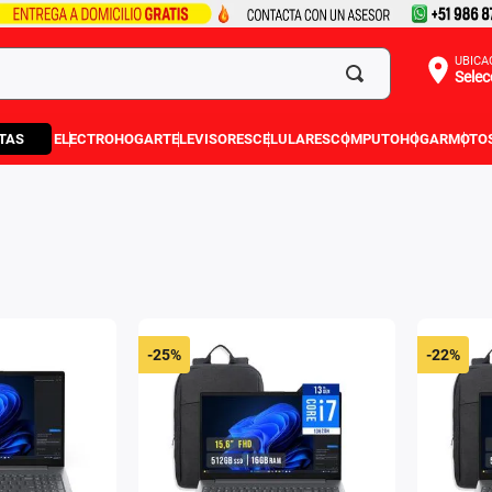
UBICA
Selec
TAS
ELECTROHOGAR
TELEVISORES
CELULARES
COMPUTO
HOGAR
MOTO
-
25%
-
22%