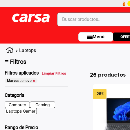
Buscar productos...
OFER
Términos más buscados
1
.
celulares
Laptops
2
.
moto
≡
Filtros
3
.
laptop
Filtros aplicados
Limpiar Filtros
26
productos
4
.
apple
Marca
:
Lenovo
×
-
25%
Categoría
Computo
Gaming
Laptops Gamer
Rango de Precio