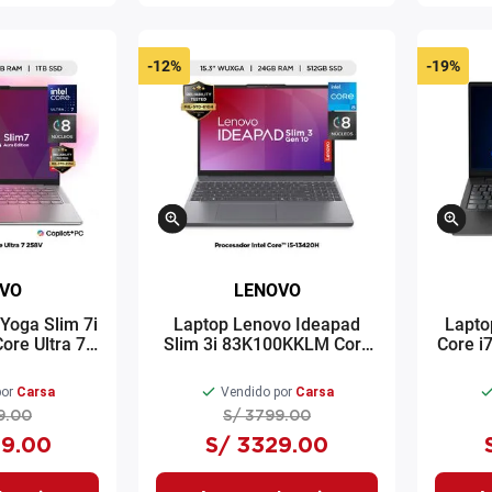
-
12%
-
19%
VO
LENOVO
Yoga Slim 7i
Laptop Lenovo Ideapad
Lapto
ore Ultra 7
Slim 3i 83K100KKLM Core
Core i
B SSD 32GB
i5-13420H 15.3" 512GB SSD
M
24GB RAM luna grey
or
Carsa
Vendido por
Carsa
9
.
00
S/
3799
.
00
9
.
00
S/
3329
.
00