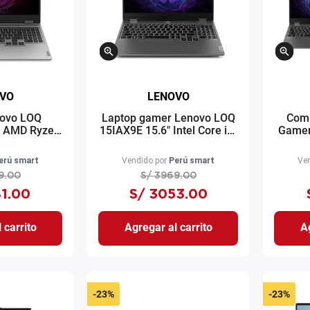
VO
LENOVO
novo LOQ
Laptop gamer Lenovo LOQ
Comb
" AMD Ryzen
15IAX9E 15.6" Intel Core i5-
Gamer
 SSD 16GB
12450HX 512GB SSD 8GB
Inte
 Windows 11
RAM RTX 2050 Windows 11
8G
erú smart
Vendido por
Perú smart
Ven
grey
gris
segur
9
.
00
S/
3969
.
00
1
.
00
S/
3053
.
00
 carrito
Agregar al carrito
Ag
-
23%
-
23%