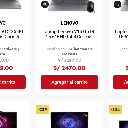
VO
LENOVO
 V15 G5 IRL
Laptop Lenovo V15 G5 IRL
Lapto
el Core i5-
15.6" FHD Intel Core i5-
15.6
B SSD 8GB
13420H 512GB SSD 8GB
1362
D Graphics
RAM Intel UHD Graphics
RAM 
 hardware y
Vendido por
J&P hardware y
Vendi
is oscuro
gris + Mochila + Mouse
gris
are
software
0
.
00
S/
3290
.
00
9
.
00
S/
2470
.
00
 carrito
Agregar al carrito
Ag
-
23%
-
23%