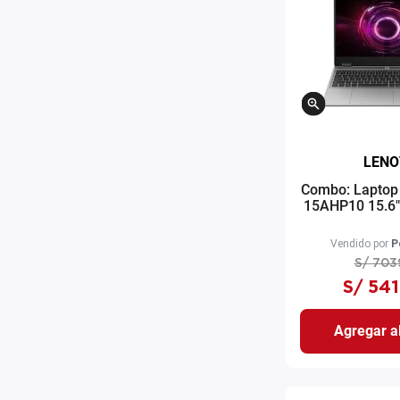
LENO
Combo: Laptop
15AHP10 15.6
7 512GB 16 R
Tablet Black
Vendido por
P
gri
S/
703
S/
541
Agregar al