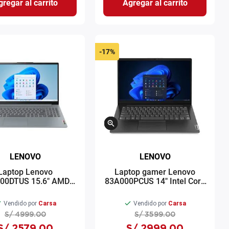
regar al carrito
Agregar al carrito
-
17%
LENOVO
LENOVO
Laptop Lenovo
Laptop gamer Lenovo
00DTUS 15.6" AMD
83A000PCUS 14" Intel Core
n7 512GB SSD 16GB
i7 512GB SSD 16GB RAM
tel UHD Windows 11
Windows 11 negro
Vendido por
Carsa
Vendido por
Carsa
gris
S/
4999
.
00
S/
3599
.
00
S/
2579
.
00
S/
2999
.
00