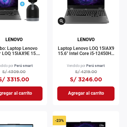
LENOVO
LENOVO
o: Laptop Lenovo
Laptop Lenovo LOQ 15IAX9
 LOQ 15IAX9E 15.6"
15.6" Intel Core i5-12450HX
l Core i5 512GB SSD
512GB SSD 8GB RAM RTX
B RAM + Cámara
2050 Windows 11 gris
dido por
Perú smart
Vendido por
Perú smart
idad Blink Mini-Pan-
S/
4309
.
00
S/
4219
.
00
Tilt
S/
3315
.
00
S/
3246
.
00
regar al carrito
Agregar al carrito
-
23%