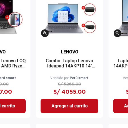
VO
LENOVO
 Lenovo LOQ
Combo: Laptop Lenovo
Lapt
" AMD Ryzen
Ideapad 14AKP10 14"
14AKP1
AM gris +
Ryzen AI 5 512GB SSD
7-35
view Tab 11
16GB RAM Windows 11 gris
RAM
erú smart
Vendido por
Perú smart
Ven
s
+ Impresora HP Deskjet
9
.
00
S/
5269
.
00
2975
7
.
00
S/
4055
.
00
 carrito
Agregar al carrito
Ag