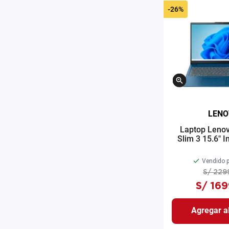
-
26%
LENO
Laptop Leno
Slim 3 15.6" In
N305 256GB S
Intel UHD 
Vendido p
Windows 
S/
229
S/
169
Agregar al