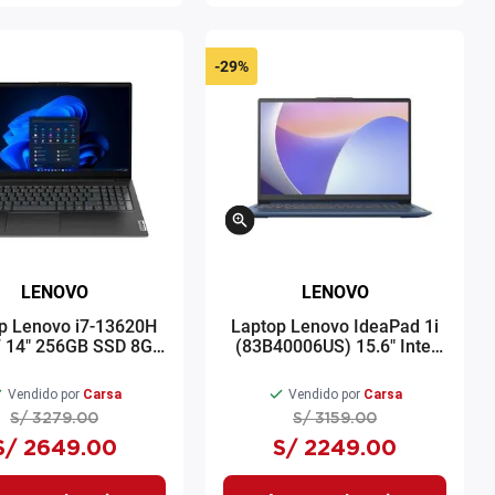
-
29%
LENOVO
LENOVO
p Lenovo i7-13620H
Laptop Lenovo IdeaPad 1i
7 14" 256GB SSD 8GB
(83B40006US) 15.6" Intel
RAM
Core i5 256GB SSD 8GB
RAM Windows 11 azul
Vendido por
Carsa
Vendido por
Carsa
S/
3279
.
00
S/
3159
.
00
S/
2649
.
00
S/
2249
.
00