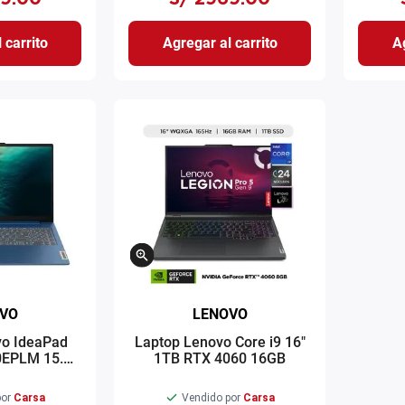
 carrito
Agregar al carrito
Ag
VO
LENOVO
vo IdeaPad
Laptop Lenovo Core i9 16"
0EPLM 15.6"
1TB RTX 4060 16GB
13620H 512GB
 Intel UHD
or
Carsa
Vendido por
Carsa