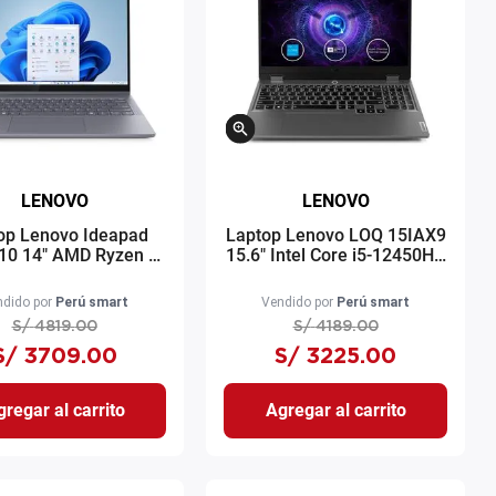
LENOVO
LENOVO
op Lenovo Ideapad
Laptop Lenovo LOQ 15IAX9
0 14" AMD Ryzen AI
15.6" Intel Core i5-12450HX
0 512GB SSD 16GB
512GB SSD 8GB RAM RTX
 Windows 11 gris
3050 6GB Windows 11 luna
dido por
Perú smart
Vendido por
Perú smart
grey
S/
4819
.
00
S/
4189
.
00
S/
3709
.
00
S/
3225
.
00
regar al carrito
Agregar al carrito