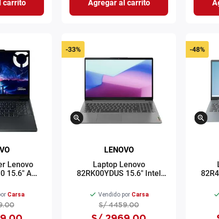
 carrito
Agregar al carrito
Ag
-
33%
-
48%
VO
LENOVO
er Lenovo
Laptop Lenovo
0 15.6" AMD
82RK00YDUS 15.6" Intel
82R4
B SSD 16GB
Core i7-1255U 512GB 16GB
Ryze
 11 negro
RAM Windows 11 táctil gris
RAM In
or
Carsa
Vendido por
Carsa
9
.
00
S/
4459
.
00
9
.
00
S/
2969
.
00