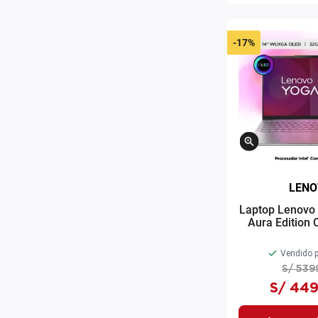
-
17%
LENO
Laptop Lenovo 
Aura Edition C
258V 14" 1T
RA
Vendido p
S/
539
S/
449