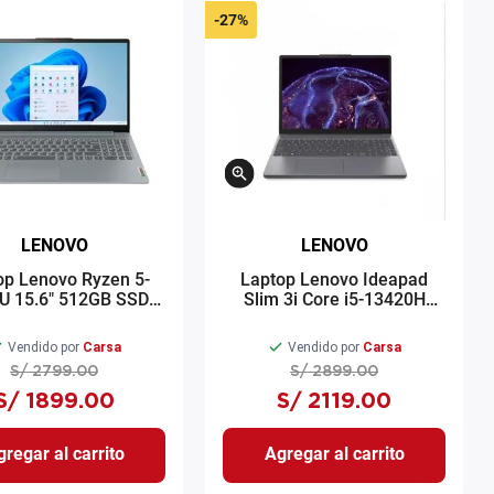
-
27%
LENOVO
LENOVO
op Lenovo Ryzen 5-
Laptop Lenovo Ideapad
U 15.6" 512GB SSD
Slim 3i Core i5-13420H
B RAM Plateado
15.3" 512GB SSD 8GB RAM
Vendido por
Carsa
Vendido por
Carsa
S/
2799
.
00
S/
2899
.
00
S/
1899
.
00
S/
2119
.
00
regar al carrito
Agregar al carrito