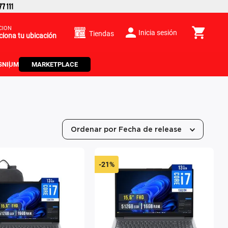
CIÓN
Inicia sesión
Tiendas
ciona tu ubicación
S
NIUM
MARKETPLACE
Ordenar por
Fecha de release
-
21%