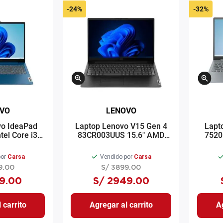
-
24%
-
32%
VO
LENOVO
vo IdeaPad
Laptop Lenovo V15 Gen 4
Lapt
tel Core i3-
83CR003UUS 15.6" AMD
7520
SD 8GB RAM
Ryzen 7 7730U 1TB SSD
8G
Graphics
16GB RAM AMD Radeon
or
Carsa
Vendido por
Carsa
11blue
Graphics Windows 11 black
9
.
00
S/
3899
.
00
9
.
00
S/
2949
.
00
 carrito
Agregar al carrito
Ag