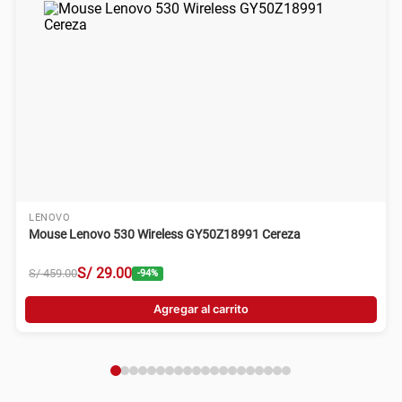
LENOVO
Mouse Lenovo 530 Wireless GY50Z18991 Cereza
S/
29
.
00
S/
459
.
00
-
94
%
Agregar al carrito