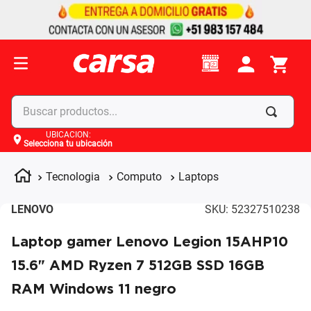
Buscar productos...
UBICACIÓN
:
Selecciona tu ubicación
Términos más buscados
1
.
celulares
Tecnologia
Computo
Laptops
2
.
moto
LENOVO
SKU
:
52327510238
3
.
laptop
Laptop gamer Lenovo Legion 15AHP10
4
.
apple
15.6" AMD Ryzen 7 512GB SSD 16GB
RAM Windows 11 negro