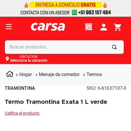
Buscar productos...
UBICACIÓN
:
Selecciona tu ubicación
Términos más buscados
1
.
celulares
Hogar
Menaje de comedor
Termos
2
.
moto
TRAMONTINA
SKU
:
6-61637107-0
3
.
laptop
Termo Tramontina Exata 1 L verde
4
.
apple