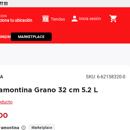
CIÓN
Inicia sesión
Tiendas
ciona tu ubicación
S
NIUM
MARKETPLACE
NA
SKU
:
6-62158320-0
amontina Grano 32 cm 5.2 L
roducto
00
ramontina
Marketplace