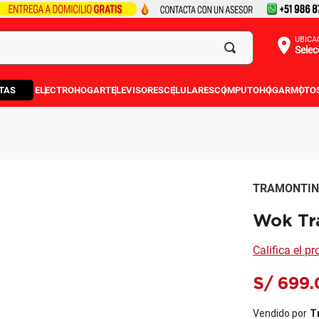
UBICA
Selec
TAS
ELECTROHOGAR
TELEVISORES
CELULARES
COMPUTO
HOGAR
MOTO
TRAMONTI
Wok Tr
Califica el p
S/
699
.
Vendido por
T