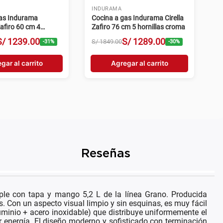
INDURAMA
gas Indurama
Cocina a gas Indurama Cirella
Zafiro 60 cm 4
Zafiro 76 cm 5 hornillas croma
croma
S/
1239
.
00
S/
1289
.
00
S/
1849
.
00
-
31
%
-
30
%
gar al carrito
Agregar al carrito
Reseñas
ple con tapa y mango 5,2 L de la línea Grano. Producida
. Con un aspecto visual limpio y sin esquinas, es muy fácil
luminio + acero inoxidable) que distribuye uniformemente el
energía. El diseño moderno y sofisticado con terminación