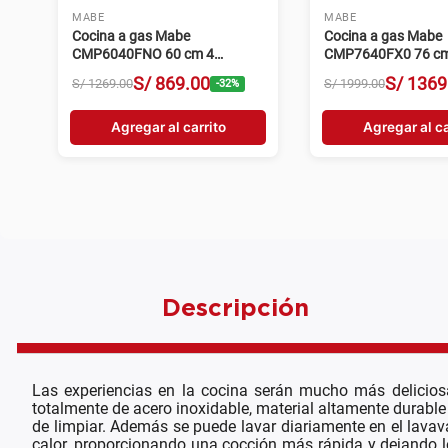
MABE
MABE
Cocina a gas Mabe
Cocina a gas Mabe
CMP6040FNO 60 cm 4
CMP7640FX0 76 cm
hornillas negro
hornillas acero inox
S/
869
.
00
S/
1369
S/
1269
.
00
S/
1999
.
00
-
32
%
Agregar al carrito
Agregar al ca
Descripción
Las experiencias en la cocina serán mucho más delicios
totalmente de acero inoxidable, material altamente durable
de limpiar. Además se puede lavar diariamente en el lavava
calor, proporcionando una cocción más rápida y dejando 