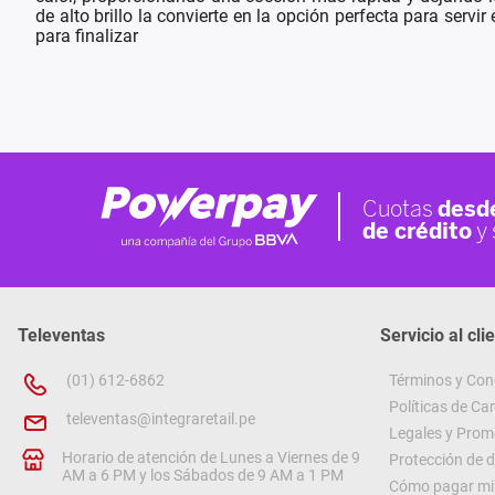
de alto brillo la convierte en la opción perfecta para serv
para finalizar
Televentas
Servicio al cli
(01) 612-6862
Términos y Con
Políticas de C
televentas@integraretail.pe
Legales y Prom
Horario de atención de Lunes a Viernes de 9
Protección de 
AM a 6 PM y los Sábados de 9 AM a 1 PM
Cómo pagar mi 