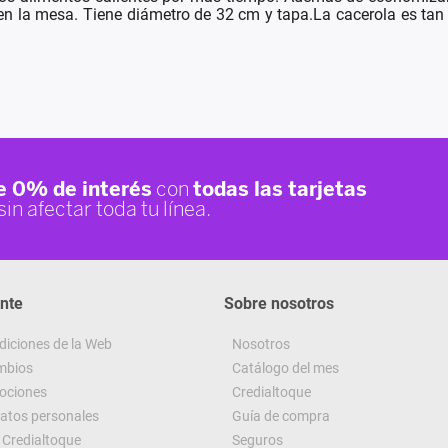
ir en la mesa. Tiene diámetro de 32 cm y tapa.La cacerola es tan 
ente
Sobre nosotros
diciones de la Web
Nosotros
ambios
Catálogo del mes
ociones
Credialtoque
datos personales
Guía de compra
Credialtoque
Seguros