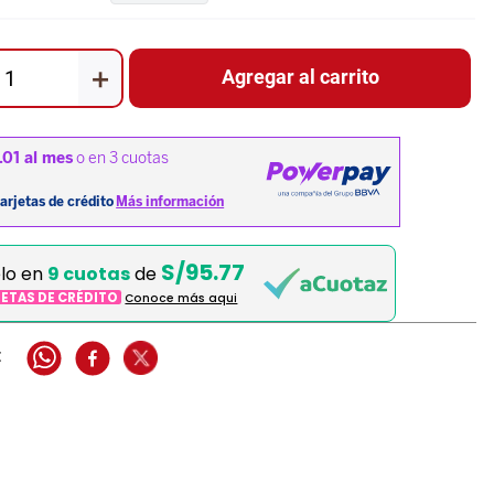
＋
Agregar al carrito
S/95.77
elo en
9 cuotas
de
JETAS DE CRÉDITO
Conoce más aqui