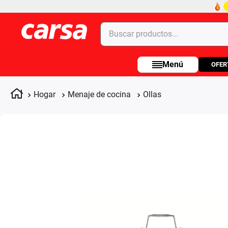
Buscar productos...
OFER
Términos más buscados
1
.
celulares
Hogar
Menaje de cocina
Ollas
2
.
moto
3
.
laptop
4
.
apple