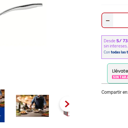
－
Llévat
SIN TAR