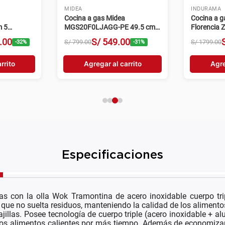
MIDEA
INDURAMA
Cocina a gas Midea
Cocina a 
 5
MGS20F0LJAGG-PE 49.5 cm 4
Florencia 
idable
hornillas gris
hornillas 
.
00
S/
549
.
00
S/
799
.
00
S/
1799
.
00
-
32
%
-
31
%
rrito
Agregar al carrito
Agre
Especificaciones
as con la olla Wok Tramontina de acero inoxidable cuerpo tri
 que no suelta residuos, manteniendo la calidad de los alimentos
jillas. Posee tecnología de cuerpo triple (acero inoxidable + a
los alimentos calientes por más tiempo. Además de economizar 