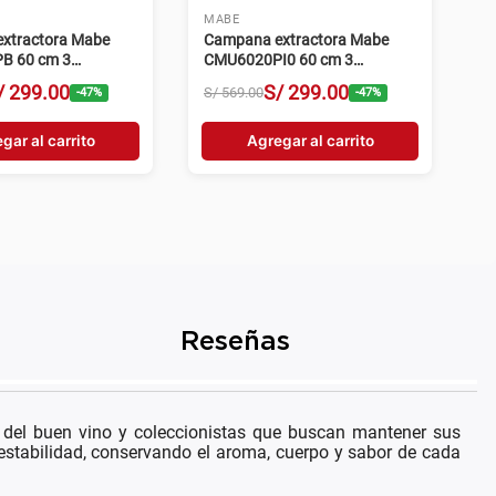
MABE
xtractora Mabe
Campana extractora Mabe
B 60 cm 3
CMU6020PI0 60 cm 3
s negro
velocidades inox
/
299
.
00
S/
299
.
00
S/
569
.
00
-
47
%
-
47
%
gar al carrito
Agregar al carrito
Reseñas
 del buen vino y coleccionistas que buscan mantener sus
 estabilidad, conservando el aroma, cuerpo y sabor de cada