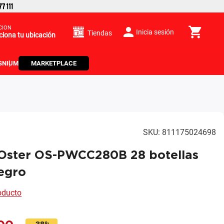
CIÓN
Inicia sesión
Tiendas
ciona tu ubicación
S
NIUM
MARKETPLACE
SKU
:
811175024698
 Oster OS-PWCC280B 28 botellas
egro
roducto