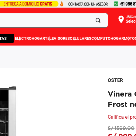
UBICA
Selec
TAS
ELECTROHOGAR
TELEVISORES
CELULARES
COMPUTO
HOGAR
MOTO
OSTER
Vinera
Frost n
Califica el p
S/
1599
.
00