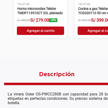
TELSTAR
TELSTAR
Horno microondas Telstar
Cocina a gas Telsta
TMDP113510CT 32L plateado
TCG020110 50 cm 4 
plateado
S/
279
.
00
S/
399
.
0
S/
459
.
00
S/
599
.
00
-
39
%
Agregar al carrito
Agregar al ca
Descripción
La vinera Oster OS-PWCC280B con capacidad para 28 bote
etiquetas en perfectas condiciones. Su preciso sistema de
botella.