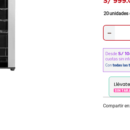
S/
999
.
20
unidades 
－
Llévat
SIN TAR