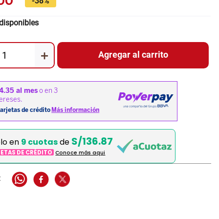
00
-
38%
disponibles
＋
Agregar al carrito
S/136.87
elo en
9 cuotas
de
JETAS DE CRÉDITO
Conoce más aqui