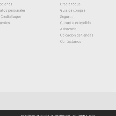
ociones
Credialtoque
datos personales
Guía de compra
Credialtoque
Seguros
uentes
Garantía extendida
Asistencia
Ubicación de tiendas
Contáctanos
Copyright © 2026 Carsa. All Right Reserved. RUC: 20605475273