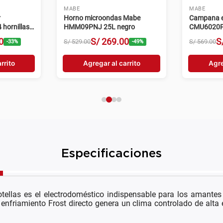
MABE
MABE
r
Horno microondas Mabe
Campana e
hornillas
HMM09PNJ 25L negro
CMU6020P
velocidade
0
S/
269
.
00
S
S/
529
.
00
S/
569
.
00
-
33
%
-
49
%
rrito
Agregar al carrito
Agre
Especificaciones
llas es el electrodoméstico indispensable para los amantes
 enfriamiento Frost directo genera un clima controlado de alta