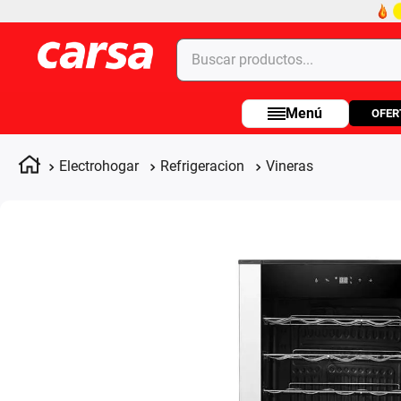
Buscar productos...
OFER
Términos más buscados
1
.
celulares
Electrohogar
Refrigeracion
Vineras
2
.
moto
3
.
laptop
4
.
apple