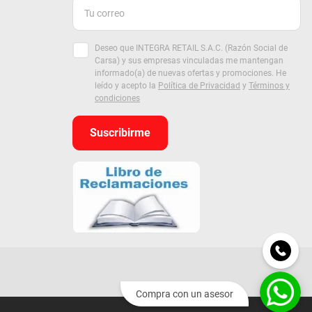
Deseo que INTEGRA RETAIL S.A.C. (Razón Social de
Carsa) y sus empresas vinculadas me mantengan
informado(a) de nuevas ofertas y promociones. He
leído y acepto la
Política de Privacidad
y
Términos y
condiciones
Suscribirme
Compra con un asesor