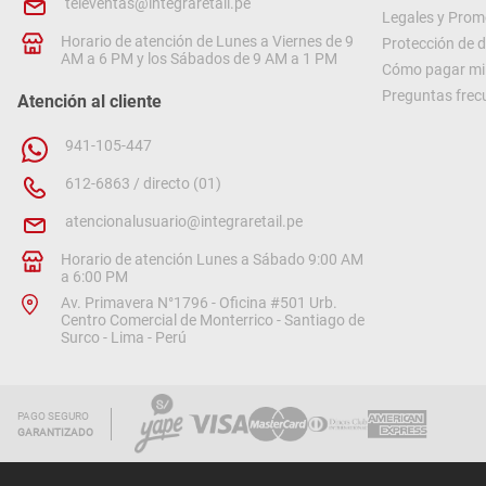
televentas@integraretail.pe
Legales y Prom
Horario de atención de Lunes a Viernes de 9
Protección de 
AM a 6 PM y los Sábados de 9 AM a 1 PM
Cómo pagar mi 
Preguntas frec
Atención al cliente
941-105-447
612-6863 / directo (01)
atencionalusuario@integraretail.pe
Horario de atención Lunes a Sábado 9:00 AM
a 6:00 PM
Av. Primavera N°1796 - Oficina #501 Urb.
Centro Comercial de Monterrico - Santiago de
Surco - Lima - Perú
PAGO SEGURO
GARANTIZADO