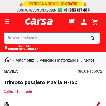
Buscar productos...
UBICACIÓN
:
Selecciona tu ubicación
Términos más buscados
1
.
celulares
Automotriz
Vehículos motorizados
Motos
2
.
moto
MAVILA
SKU
:
N165072
3
.
laptop
Trimoto pasajero Mavila M-150
4
.
apple