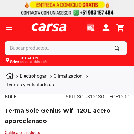
Buscar productos...
UBICACIÓN
:
Selecciona tu ubicación
Términos más buscados
1
.
celulares
Electrohogar
Climatizacion
2
.
moto
Termas y calentadores
3
.
laptop
SOLE
SKU
:
SOL-3121SOLTEGE120C
4
.
apple
Terma Sole Genius Wifi 120L acero
aporcelanado