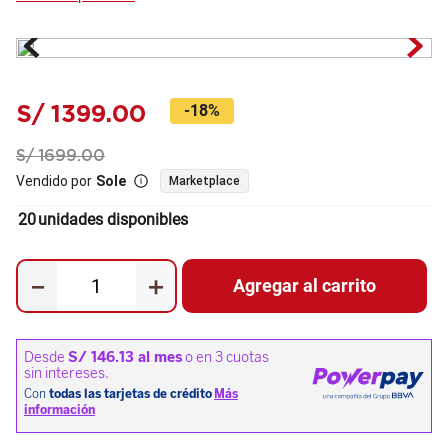
S/
1399
.
00
-
18%
S/
1699
.
00
Vendido por
Sole
Marketplace
20
unidades disponibles
－
＋
Agregar al carrito