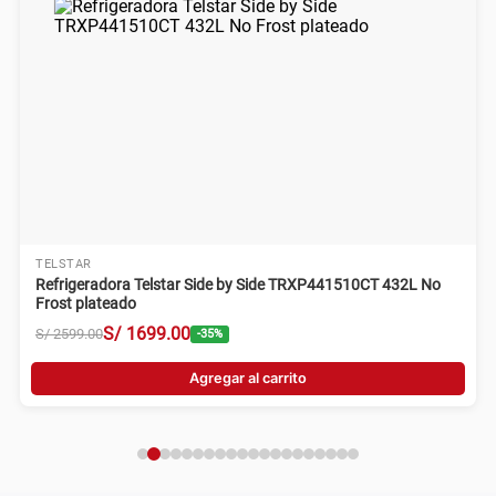
TELSTAR
Refrigeradora Telstar Side by Side TRXP441510CT 432L No
Frost plateado
S/
1699
.
00
S/
2599
.
00
-
35
%
Agregar al carrito