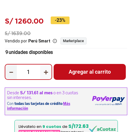
S/
1260
.
00
-
23%
S/
1639
.
00
Vendido por
Perú Smart
Marketplace
9
unidades disponibles
－
＋
Agregar al carrito
S/172.63
Llévatelo en
9 cuotas
de
SIN TARJETAS DE CRÉDITO