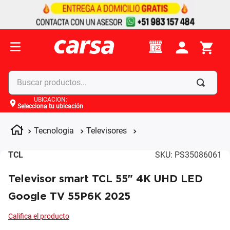
Buscar productos...
UBICACIÓN
:
Selecciona tu ubicación
Términos más buscados
1
.
celulares
Tecnologia
Televisores
2
.
moto
TCL
SKU
:
PS35086061
3
.
laptop
Televisor smart TCL 55" 4K UHD LED
4
.
apple
Google TV 55P6K 2025