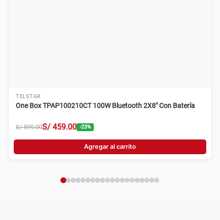
TELSTAR
One Box TPAP100210CT 100W Bluetooth 2X8" Con Batería
S/
459
.
00
S/
599
.
00
-
23
%
Agregar al carrito