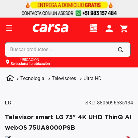
Buscar productos...
UBICACIÓN
:
Selecciona tu ubicación
Términos más buscados
1
.
celulares
Tecnologia
Televisores
Ultra HD
2
.
moto
3
.
laptop
LG
SKU
:
8806096535134
4
.
apple
Televisor smart LG 75" 4K UHD ThinQ AI
webOS 75UA8000PSB