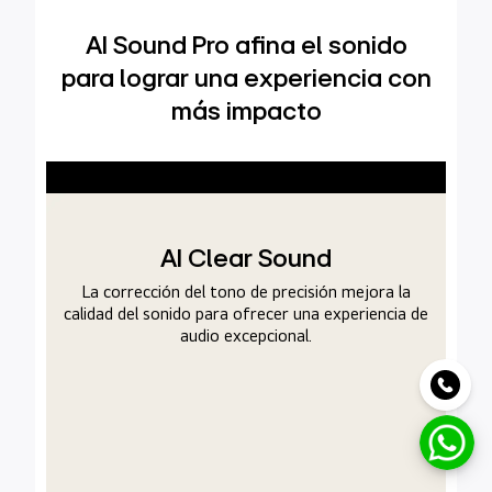
AI Sound Pro afina el sonido
para lograr una experiencia con
más impacto
Amplificador de sonido
So
dinámico con IA
la
a de
El procesamiento de IA mejora el sonido de la TV
Dis
para disfrutar de una experiencia de sonido más
TV.
potente.
pa