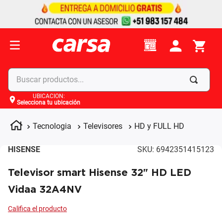
Buscar productos...
UBICACIÓN
:
Selecciona tu ubicación
Términos más buscados
1
.
celulares
Tecnologia
Televisores
HD y FULL HD
2
.
moto
HISENSE
SKU
:
6942351415123
3
.
laptop
Televisor smart Hisense 32" HD LED
4
.
apple
Vidaa 32A4NV