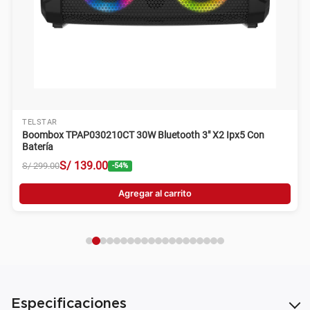
TELSTAR
Boombox TPAP030210CT 30W Bluetooth 3" X2 Ipx5 Con
Batería
S/
139
.
00
S/
299
.
00
-
54
%
Agregar al carrito
Especificaciones