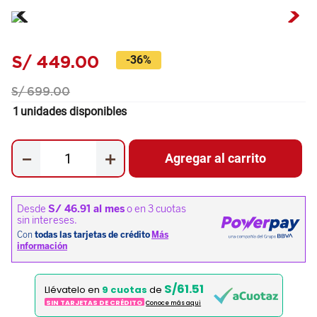
S/
449
.
00
-
36%
S/
699
.
00
1
unidades disponibles
－
＋
Agregar al carrito
S/61.51
Llévatelo en
9 cuotas
de
SIN TARJETAS DE CRÉDITO
Conoce más aqui