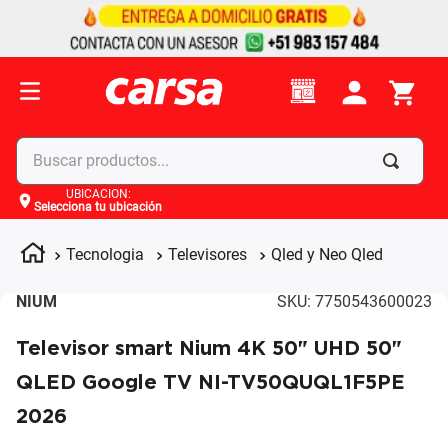
Buscar productos...
UBICACIÓN
:
Selecciona tu ubicación
Términos más buscados
1
.
celulares
Tecnologia
Televisores
Qled y Neo Qled
2
.
moto
NIUM
SKU
:
7750543600023
3
.
laptop
Televisor smart Nium 4K 50" UHD 50"
4
.
apple
QLED Google TV NI-TV50QUQL1F5PE
2026