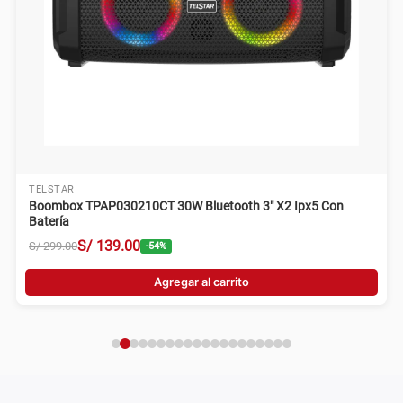
TELSTAR
Boombox TPAP030210CT 30W Bluetooth 3" X2 Ipx5 Con
Batería
S/
139
.
00
S/
299
.
00
-
54
%
Agregar al carrito