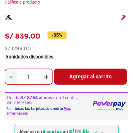
S/
839
.
00
-
35%
S/
1299
.
00
5
unidades disponibles
－
＋
Agregar al carrito
S/114.95
Llévatelo en
9 cuotas
de