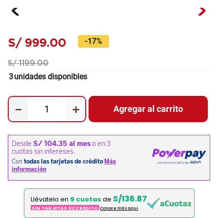
S/
999
.
00
-
17%
S/
1199
.
00
3
unidades disponibles
－
＋
Agregar al carrito
S/136.87
Llévatelo en
9 cuotas
de
SIN TARJETAS DE CRÉDITO
Conoce más aqui