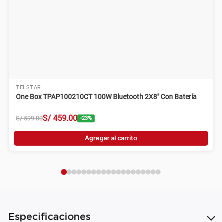
TELSTAR
One Box TPAP100210CT 100W Bluetooth 2X8" Con Batería
S/
459
.
00
S/
599
.
00
-
23
%
Agregar al carrito
Especificaciones