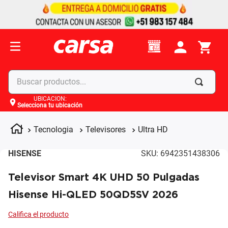
Buscar productos...
UBICACIÓN
:
Selecciona tu ubicación
Términos más buscados
1
.
celulares
Tecnologia
Televisores
Ultra HD
2
.
moto
HISENSE
SKU
:
6942351438306
3
.
laptop
Televisor Smart 4K UHD 50 Pulgadas
4
.
apple
Hisense Hi-QLED 50QD5SV 2026