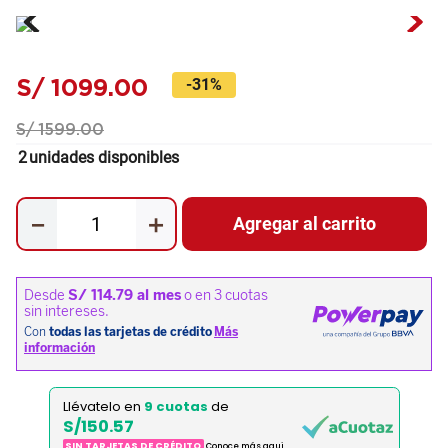
S/
1099
.
00
-
31%
S/
1599
.
00
2
unidades disponibles
－
＋
Agregar al carrito
Llévatelo en
9 cuotas
de
S/150.57
SIN TARJETAS DE CRÉDITO
Conoce más aqui