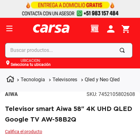
Buscar productos...
UBICACIÓN
:
Selecciona tu ubicación
Términos más buscados
1
.
celulares
Tecnologia
Televisores
Qled y Neo Qled
2
.
moto
AIWA
SKU
:
7452105802608
3
.
laptop
Televisor smart Aiwa 58" 4K UHD QLED
4
.
apple
Google TV AW-58B2Q