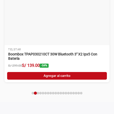
TELSTAR
Boombox TPAP030210CT 30W Bluetooth 3" X2 Ipx5 Con
Batería
S/
139
.
00
S/
299
.
00
-
54
%
Agregar al carrito