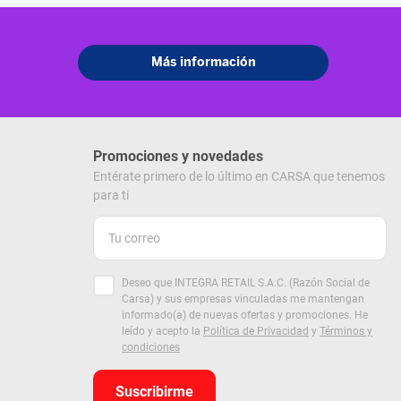
Promociones y novedades
Entérate primero de lo último en CARSA que tenemos
para ti
Deseo que INTEGRA RETAIL S.A.C. (Razón Social de
Carsa) y sus empresas vinculadas me mantengan
informado(a) de nuevas ofertas y promociones. He
leído y acepto la
Política de Privacidad
y
Términos y
condiciones
Suscribirme