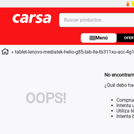
Buscar productos...
OFER
Términos más buscados
1
.
celulares
tablet-lenovo-mediatek-helio-g85-tab-lte-tb311xu-acc-4
2
.
moto
3
.
laptop
No encontramo
4
.
apple
¿Qué debo ha
OOPS!
Comprue
Intenta 
Utiliza 
Intenta 