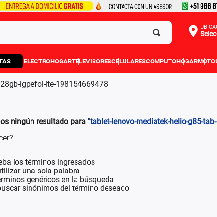
UBICA
Selec
TAS
ELECTROHOGAR
TELEVISORES
CELULARES
COMPUTO
HOGAR
MOTO
g128gb-lgpefol-lte-198154669478
s ningún resultado para "
tablet-lenovo-mediatek-helio-g85-ta
cer?
ba los términos ingresados
utilizar una sola palabra
términos genéricos en la búsqueda
buscar sinónimos del término deseado