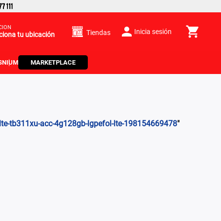
CIÓN
Inicia sesión
Tiendas
ciona tu ubicación
S
NIUM
MARKETPLACE
b-lte-tb311xu-acc-4g128gb-lgpefol-lte-198154669478
"