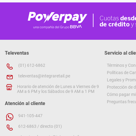
Televentas
Servicio al cli
(01) 612-6862
Términos y Con
Políticas de C
televentas@integraretail.pe
Legales y Prom
Horario de atención de Lunes a Viernes de 9
Protección de 
AM a 6 PM y los Sábados de 9 AM a 1 PM
Cómo pagar mi 
Preguntas frec
Atención al cliente
941-105-447
612-6863 / directo (01)