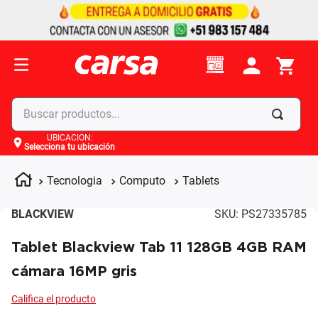
Buscar productos...
UBICACIÓN
:
Selecciona tu ubicación
Términos más buscados
1
.
celulares
Tecnologia
Computo
Tablets
2
.
moto
BLACKVIEW
SKU
:
PS27335785
3
.
laptop
Tablet Blackview Tab 11 128GB 4GB RAM
4
.
apple
cámara 16MP gris