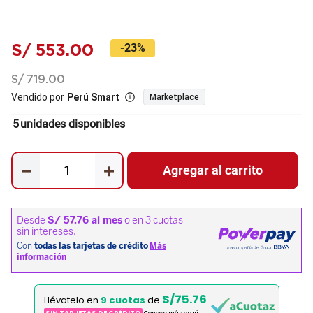
S/
553
.
00
-
23%
S/
719
.
00
Vendido por
Perú Smart
Marketplace
5
unidades disponibles
－
＋
Agregar al carrito
S/75.76
Llévatelo en
9 cuotas
de
SIN TARJETAS DE CRÉDITO