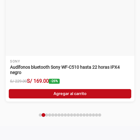
SONY
Audífonos bluetooth Sony WF-C510 hasta 22 horas IPX4
negro
S/
169
.
00
S/
229
.
00
-
26
%
Agregar al carrito