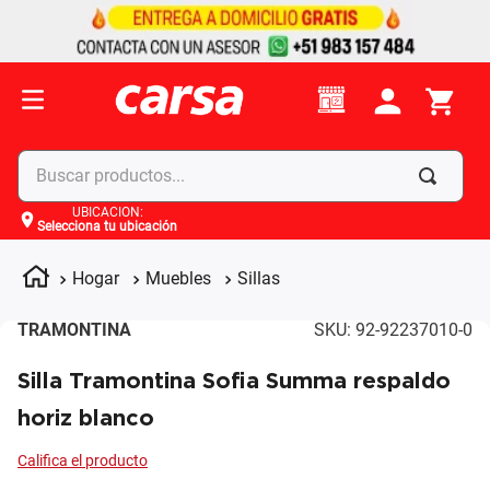
Buscar productos...
UBICACIÓN
:
Selecciona tu ubicación
Términos más buscados
1
.
celulares
Hogar
Muebles
Sillas
2
.
moto
TRAMONTINA
SKU
:
92-92237010-0
3
.
laptop
Silla Tramontina Sofia Summa respaldo
4
.
apple
horiz blanco