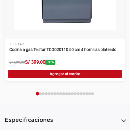
TELSTAR
Cocina a gas Telstar TCG020110 50 cm 4 hornillas plateado
S/
399
.
00
S/
599
.
00
-
33
%
Agregar al carrito
Especificaciones