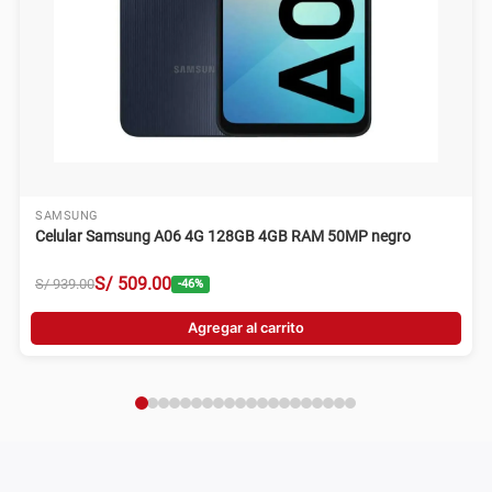
SAMSUNG
Celular Samsung A06 4G 128GB 4GB RAM 50MP negro
S/
509
.
00
S/
939
.
00
-
46
%
Agregar al carrito