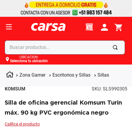
Buscar productos...
UBICACIÓN
:
Selecciona tu ubicación
Términos más buscados
1
.
celulares
Zona Gamer
Escritorios y Sillas
Sillas
2
.
moto
KOMSUM
SKU
:
SLS990305
3
.
laptop
Silla de oficina gerencial Komsum Turin
4
.
apple
máx. 90 kg PVC ergonómica negro