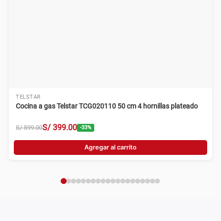
TELSTAR
Cocina a gas Telstar TCG020110 50 cm 4 hornillas plateado
S/
399
.
00
S/
599
.
00
-
33
%
Agregar al carrito