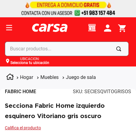
Buscar productos...
UBICACIÓN
:
Selecciona tu ubicación
Términos más buscados
1
.
celulares
Hogar
Muebles
Juego de sala
2
.
moto
FABRIC HOME
SKU
:
SECIESQVITOGRISOS
3
.
laptop
Secciona Fabric Home izquierdo
4
.
apple
esquinero Vitoriano gris oscuro