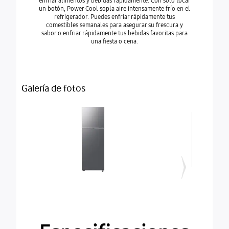
enfriar alimentos y bebidas rápidamente. Con solo tocar
de enfriami
un botón, Power Cool sopla aire intensamente frío en el
manera efe
refrigerador. Puedes enfriar rápidamente tus
controla con
comestibles semanales para asegurar su frescura y
el aire
sabor o enfriar rápidamente tus bebidas favoritas para
estratégica
una fiesta o cena.
estante y 
Galería de fotos