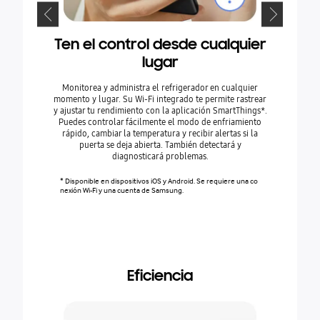
Ten el control desde cualquier
S
lugar
Administr
huella de
Monitorea y administra el refrigerador en cualquier
Energy* prop
momento y lugar. Su Wi-Fi integrado te permite rastrear
También 
y ajustar tu rendimiento con la aplicación SmartThings*.
electrodomés
Puedes controlar fácilmente el modo de enfriamiento
mes anter
rápido, cambiar la temperatura y recibir alertas si la
puerta se deja abierta. También detectará y
diagnosticará problemas.
* Disponible 
nexión Wi-Fi
* Disponible en dispositivos iOS y Android. Se requiere una co
ctualmente fu
nexión Wi-Fi y una cuenta de Samsung.
anca de Sams
tos incluyen 
platos, aires
s, hornos, ca
elevisores (
Eficiencia