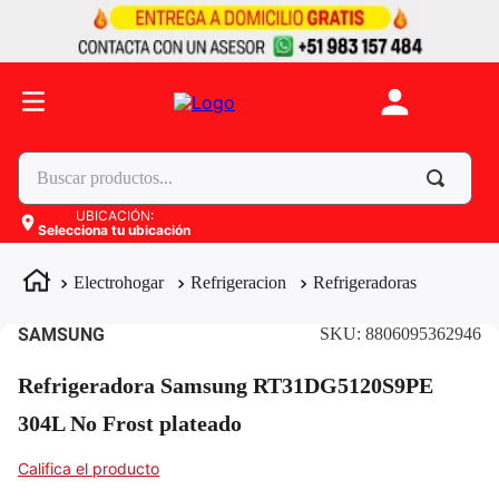
Buscar productos...
UBICACIÓN
:
Selecciona tu ubicación
Términos más buscados
1
.
celulares
Electrohogar
Refrigeracion
Refrigeradoras
2
.
moto
SAMSUNG
SKU
:
8806095362946
3
.
laptop
Refrigeradora Samsung RT31DG5120S9PE
4
.
apple
304L No Frost plateado