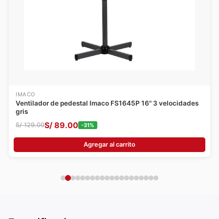
IMACO
Ventilador de pedestal Imaco FS1645P 16" 3 velocidades
gris
S/
89
.
00
S/
129
.
00
-
31
%
Agregar al carrito