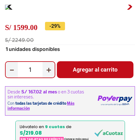
-
29%
S/
1599
.
00
S/
2249
.
00
1
unidades disponibles
－
＋
Agregar al carrito
Llévatelo en
9 cuotas
de
S/219.08
SIN TARJETAS DE CRÉDITO
Conoce más aqui