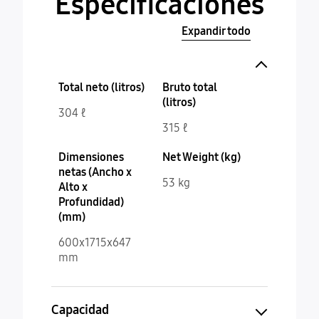
Especificaciones
Expandir todo
Total neto (litros)
Bruto total
(litros)
304 ℓ
315 ℓ
Dimensiones
Net Weight (kg)
netas (Ancho x
53 kg
Alto x
Profundidad)
(mm)
600x1715x647
mm
Capacidad