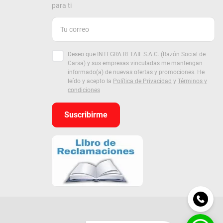
para ti
Deseo que INTEGRA RETAIL S.A.C. (Razón Social de
Carsa) y sus empresas vinculadas me mantengan
informado(a) de nuevas ofertas y promociones. He
leído y acepto la
Política de Privacidad
y
Términos y
condiciones
Suscribirme