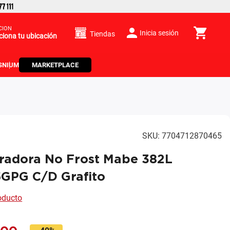
CIÓN
Inicia sesión
Tiendas
ciona tu ubicación
S
NIUM
MARKETPLACE
SKU
:
7704712870465
eradora No Frost Mabe 382L
GPG C/D Grafito
roducto