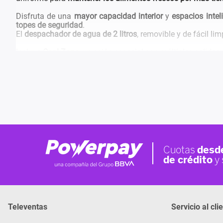
Disfruta de una
mayor capacidad interior
y
espacios intel
topes de seguridad
.
El
despachador de agua de 2 litros
, removible y de fácil li
Incluye
Cool Zone
, un cajón especial con múltiples salidas 
Sus
bandejas de cristal templado ajustables
te permiten or
El diseño tipo
pocket vertical
le da un toque
discreto y eleg
Televentas
Servicio al cli