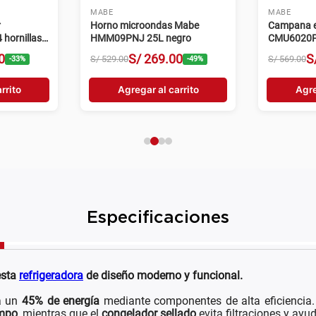
MABE
MABE
r
Horno microondas Mabe
Campana e
hornillas
HMM09PNJ 25L negro
CMU6020P
velocidade
0
S/
269
.
00
S
S/
529
.
00
S/
569
.
00
-
33
%
-
49
%
rrito
Agregar al carrito
Agre
Especificaciones
esta
refrigeradora
de diseño moderno y funcional.
ta un
45% de energía
mediante componentes de alta eficiencia
empo
, mientras que el
congelador sellado
evita filtraciones y ayu