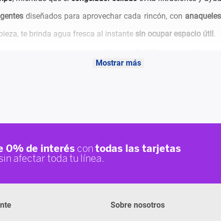
igentes
diseñados para aprovechar cada rincón, con
anaqueles
mpieza, te brinda agua fresca al instante
sin ocupar espacio útil
.
de aire, ideal para conservar
carnes, embutidos o pescados
por 
Mostrar más
ganizar los alimentos según tus necesidades, mientras que la
lu
ante a tu cocina
.
ente
Sobre nosotros