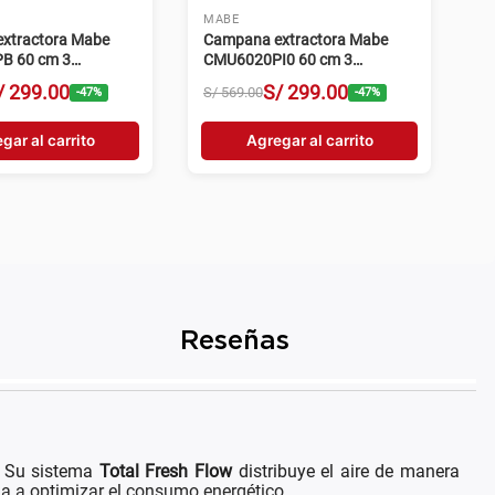
MABE
xtractora Mabe
Campana extractora Mabe
B 60 cm 3
CMU6020PI0 60 cm 3
s negro
velocidades inox
/
299
.
00
S/
299
.
00
S/
569
.
00
-
47
%
-
47
%
gar al carrito
Agregar al carrito
Reseñas
. Su sistema
Total Fresh Flow
distribuye el aire de manera
da a optimizar el consumo energético.