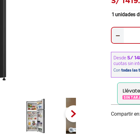
S/
1419
1
unidades d
－
Llévat
SIN TAR