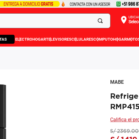
UBICA
Selec
TAS
ELECTROHOGAR
TELEVISORES
CELULARES
COMPUTO
HOGAR
MOTO
MABE
Refrig
RMP415
Califica el p
S/
2369
.
00