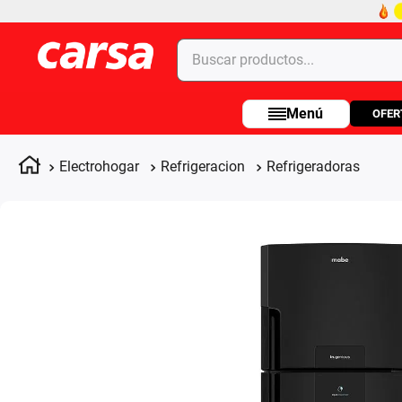
Buscar productos...
OFER
Términos más buscados
1
.
celulares
Electrohogar
Refrigeracion
Refrigeradoras
2
.
moto
3
.
laptop
4
.
apple