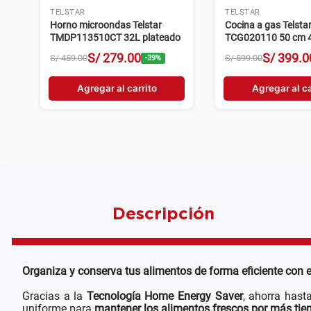
TELSTAR
TELSTAR
Horno microondas Telstar
Cocina a gas Telsta
TMDP113510CT 32L plateado
TCG020110 50 cm 4 
plateado
S/
279
.
00
S/
399
.
0
S/
459
.
00
S/
599
.
00
-
39
%
Agregar al carrito
Agregar al ca
Descripción
Organiza y conserva tus alimentos de forma eficiente con 
Gracias a la
Tecnología Home Energy Saver
, ahorra has
uniforme para
mantener los alimentos frescos por más ti