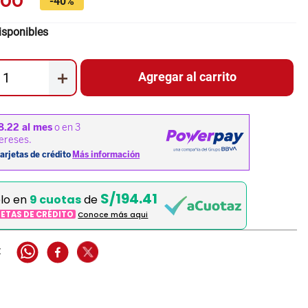
.
00
-
40%
isponibles
＋
Agregar al carrito
S/194.41
elo en
9 cuotas
de
JETAS DE CRÉDITO
Conoce más aqui