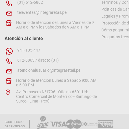
(01) 612-6862
Términos y Con
Políticas de C
televentas@integraretail.pe
Legales y Prom
Horario de atención de Lunes a Viernes de 9
Protección de 
AM a 6 PM y los Sábados de 9 AM a 1 PM
Cómo pagar mi 
Preguntas frec
Atención al cliente
941-105-447
612-6863 / directo (01)
atencionalusuario@integraretail.pe
Horario de atención Lunes a Sábado 9:00 AM
a 6:00 PM
Av. Primavera N°1796 - Oficina #501 Urb.
Centro Comercial de Monterrico - Santiago de
Surco - Lima - Perú
PAGO SEGURO
GARANTIZADO