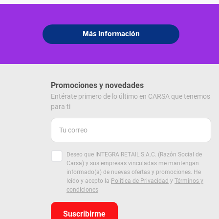
Promociones y novedades
Entérate primero de lo último en CARSA que tenemos
para ti
Deseo que INTEGRA RETAIL S.A.C. (Razón Social de
Carsa) y sus empresas vinculadas me mantengan
informado(a) de nuevas ofertas y promociones. He
leído y acepto la
Política de Privacidad
y
Términos y
condiciones
Suscribirme