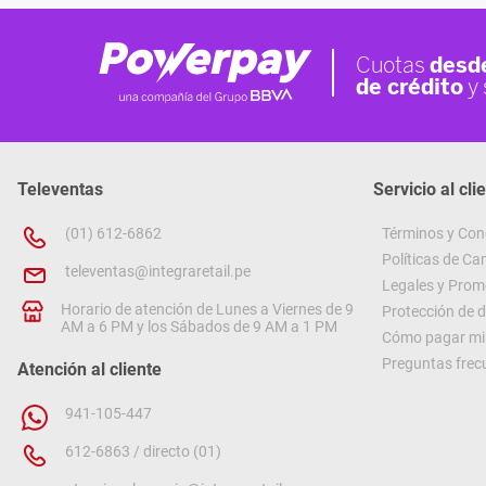
Televentas
Servicio al cli
(01) 612-6862
Términos y Con
Políticas de C
televentas@integraretail.pe
Legales y Prom
Horario de atención de Lunes a Viernes de 9
Protección de 
AM a 6 PM y los Sábados de 9 AM a 1 PM
Cómo pagar mi 
Preguntas frec
Atención al cliente
941-105-447
612-6863 / directo (01)