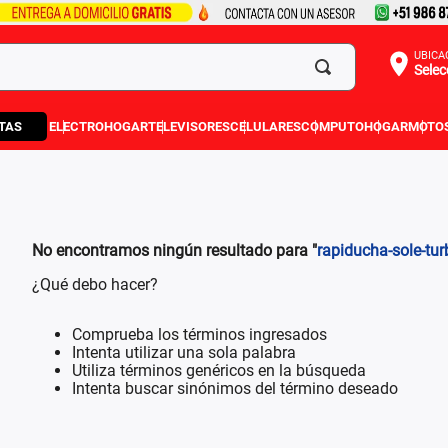
UBICA
Selec
TAS
ELECTROHOGAR
TELEVISORES
CELULARES
COMPUTO
HOGAR
MOTO
No encontramos ningún resultado para "
rapiducha-sole-tu
¿Qué debo hacer?
Comprueba los términos ingresados
Intenta utilizar una sola palabra
Utiliza términos genéricos en la búsqueda
Intenta buscar sinónimos del término deseado