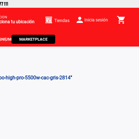
CIÓN
Inicia sesión
Tiendas
ciona tu ubicación
S
NIUM
MARKETPLACE
rbo-high-pro-5500w-cac-gris-2814
"