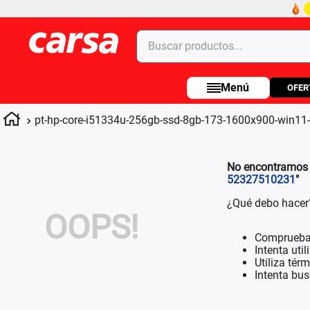
Buscar productos...
OFER
Términos más buscados
1
.
celulares
pt-hp-core-i51334u-256gb-ssd-8gb-173-1600x900-win11
2
.
moto
3
.
laptop
No encontramos n
52327510231
"
4
.
apple
¿Qué debo hacer
OOPS!
Comprueba 
Intenta uti
Utiliza tér
Intenta bu