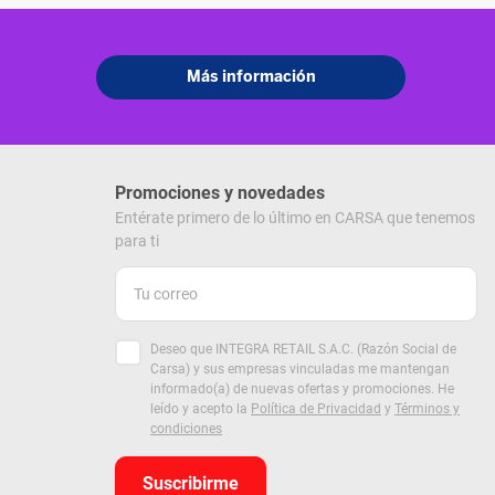
Promociones y novedades
Entérate primero de lo último en CARSA que tenemos
para ti
Deseo que INTEGRA RETAIL S.A.C. (Razón Social de
Carsa) y sus empresas vinculadas me mantengan
informado(a) de nuevas ofertas y promociones. He
leído y acepto la
Política de Privacidad
y
Términos y
condiciones
Suscribirme