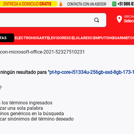
UBICA
Selec
TAS
ELECTROHOGAR
TELEVISORES
CELULARES
COMPUTO
HOGAR
MOTO
-con-microsoft-office-2021-52327510231
ingún resultado para "
pt-hp-core-i51334u-256gb-ssd-8gb-173-
?
los términos ingresados
lizar una sola palabra
minos genéricos en la búsqueda
scar sinónimos del término deseado