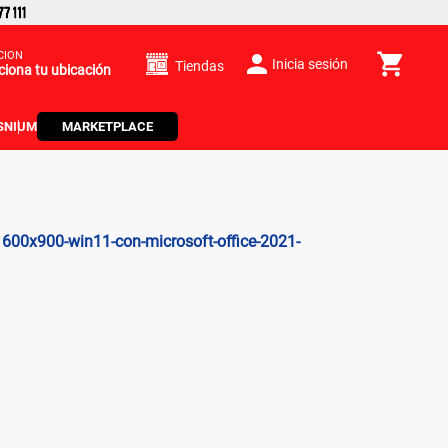
CIÓN
Inicia sesión
Tiendas
ciona tu ubicación
S
NIUM
MARKETPLACE
1600x900-win11-con-microsoft-office-2021-