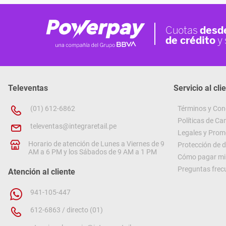
Televentas
Servicio al cli
(01) 612-6862
Términos y Con
Políticas de C
televentas@integraretail.pe
Legales y Prom
Horario de atención de Lunes a Viernes de 9
Protección de 
AM a 6 PM y los Sábados de 9 AM a 1 PM
Cómo pagar mi 
Preguntas frec
Atención al cliente
941-105-447
612-6863 / directo (01)