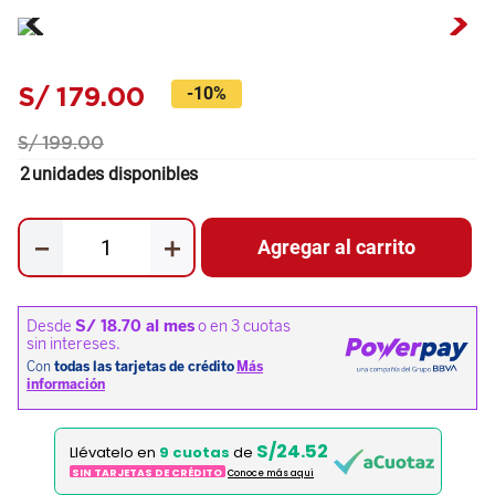
S/
179
.
00
-
10%
S/
199
.
00
2
unidades disponibles
－
＋
Agregar al carrito
S/24.52
Llévatelo en
9 cuotas
de
SIN TARJETAS DE CRÉDITO
Conoce más aqui