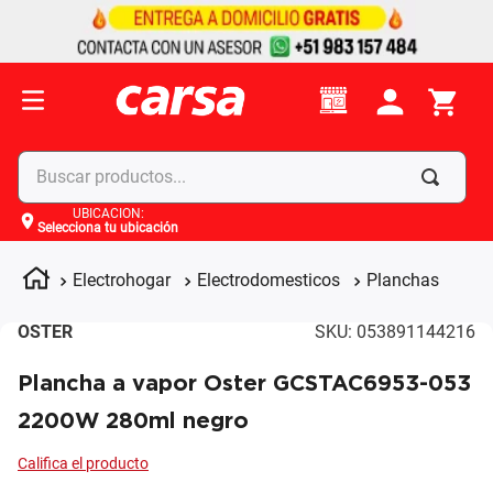
Buscar productos...
UBICACIÓN
:
Selecciona tu ubicación
Términos más buscados
1
.
celulares
Electrohogar
Electrodomesticos
Planchas
2
.
moto
OSTER
SKU
:
053891144216
3
.
laptop
Plancha a vapor Oster GCSTAC6953-053
4
.
apple
2200W 280ml negro