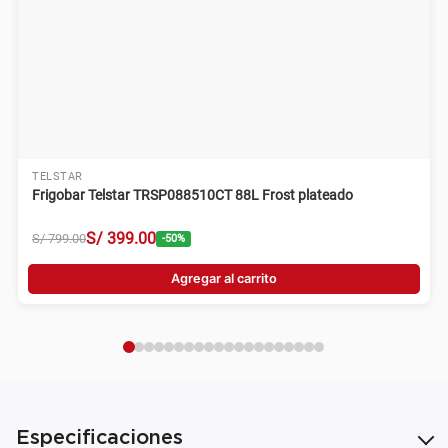
TELSTAR
Frigobar Telstar TRSP088510CT 88L Frost plateado
S/
399
.
00
S/
799
.
00
-
50
%
Agregar al carrito
Especificaciones