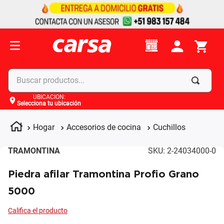
Buscar productos...
UBICACIÓN
:
Selecciona tu ubicación
Términos más buscados
1
.
celulares
Hogar
Accesorios de cocina
Cuchillos
2
.
moto
TRAMONTINA
SKU
:
2-24034000-0
3
.
laptop
Piedra afilar Tramontina Profio Grano
4
.
apple
5000