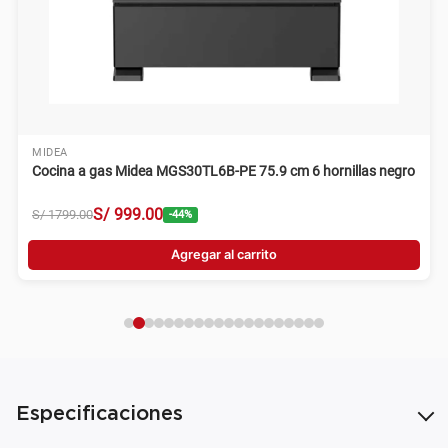
MIDEA
Cocina a gas Midea MGS30TL6B-PE 75.9 cm 6 hornillas negro
S/
999
.
00
S/
1799
.
00
-
44
%
Agregar al carrito
Especificaciones