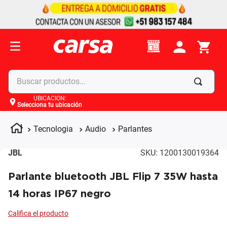
Buscar productos...
UBICACIÓN
:
Selecciona tu ubicación
Términos más buscados
1
.
celulares
Tecnologia
Audio
Parlantes
2
.
moto
JBL
SKU
:
1200130019364
3
.
laptop
Parlante bluetooth JBL Flip 7 35W hasta
4
.
apple
14 horas IP67 negro