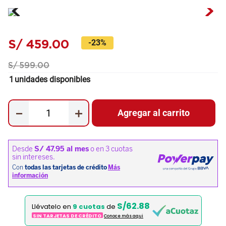
S/
459
.
00
-
23%
S/
599
.
00
1
unidades disponibles
－
＋
Agregar al carrito
S/62.88
Llévatelo en
9 cuotas
de
SIN TARJETAS DE CRÉDITO
Conoce más aqui