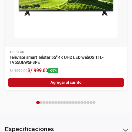
TELSTAR
Televisor smart Telstar 55" 4K UHD LED webOS TTL-
TV55UEW5F3PE
S/
999
.
00
S/
1599
.
00
-
38
%
Agregar al carrito
Especificaciones