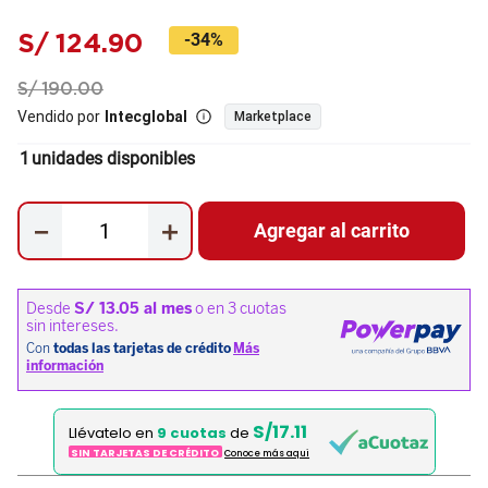
S/
124
.
90
-
34%
S/
190
.
00
Vendido por
Intecglobal
Marketplace
1
unidades disponibles
－
＋
Agregar al carrito
S/17.11
Llévatelo en
9 cuotas
de
SIN TARJETAS DE CRÉDITO
Conoce más aqui