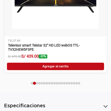
TELSTAR
Televisor smart Telstar 32" HD LED webOS TTL-
TV32HEW5F3PE
S/
439
.
00
S/
699
.
00
-
37
%
Agregar al carrito
Especificaciones