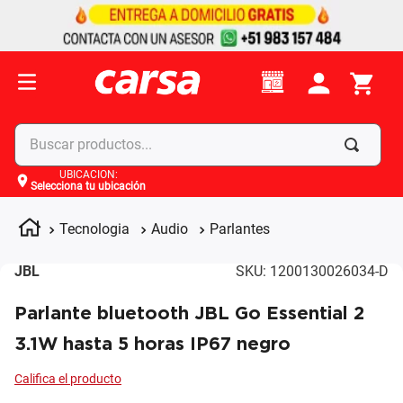
Buscar productos...
UBICACIÓN
:
Selecciona tu ubicación
Términos más buscados
1
.
celulares
Tecnologia
Audio
Parlantes
2
.
moto
JBL
SKU
:
1200130026034-D
3
.
laptop
Parlante bluetooth JBL Go Essential 2
4
.
apple
3.1W hasta 5 horas IP67 negro