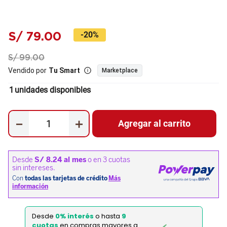
S/
79
.
00
-
20%
S/
99
.
00
Vendido por
Tu Smart
Marketplace
1
unidades disponibles
－
＋
Agregar al carrito
Desde
0% interés
o hasta
9
cuotas
en compras mayores a