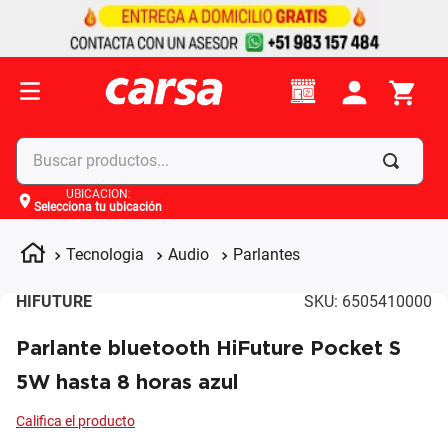
Buscar productos...
UBICACIÓN
:
Selecciona tu ubicación
Términos más buscados
1
.
celulares
Tecnologia
Audio
Parlantes
2
.
moto
HIFUTURE
SKU
:
6505410000
3
.
laptop
Parlante bluetooth HiFuture Pocket S
4
.
apple
5W hasta 8 horas azul