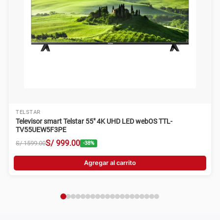
TELSTAR
Televisor smart Telstar 55" 4K UHD LED webOS TTL-
TV55UEW5F3PE
S/
999
.
00
S/
1599
.
00
-
38
%
Agregar al carrito