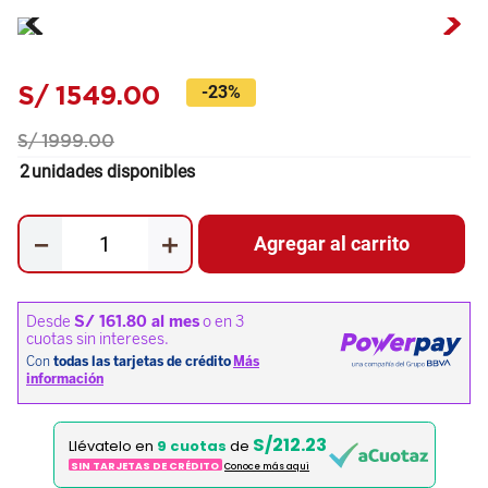
S/
1549
.
00
-
23%
S/
1999
.
00
2
unidades disponibles
－
＋
Agregar al carrito
S/212.23
Llévatelo en
9 cuotas
de
SIN TARJETAS DE CRÉDITO
Conoce más aqui