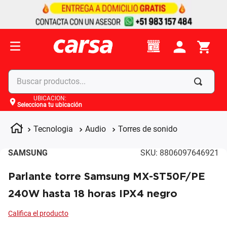
Buscar productos...
UBICACIÓN
:
Selecciona tu ubicación
Términos más buscados
1
.
celulares
Tecnologia
Audio
Torres de sonido
2
.
moto
SAMSUNG
SKU
:
8806097646921
3
.
laptop
Parlante torre Samsung MX-ST50F/PE
4
.
apple
240W hasta 18 horas IPX4 negro