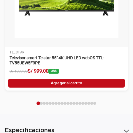
TELSTAR
Televisor smart Telstar 55" 4K UHD LED webOS TTL-
TV55UEW5F3PE
S/
999
.
00
S/
1599
.
00
-
38
%
Agregar al carrito
Especificaciones