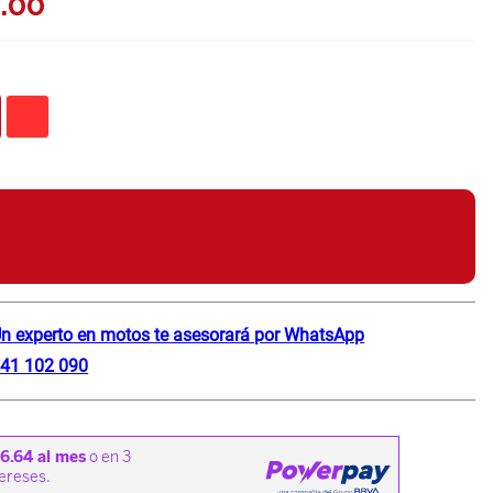
9
.
00
n experto en motos te asesorará por WhatsApp
41 102 090