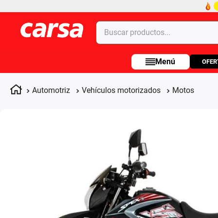
Buscar productos...
OFER
Términos más buscados
1
.
celulares
Automotriz
Vehículos motorizados
Motos
2
.
moto
3
.
laptop
4
.
apple