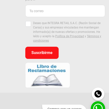
Deseo que INTEGRA RETAIL S.A.C. (Razón Social de
Carsa) y sus empresas vinculadas me mantengan
informado(a) de nuevas ofertas y promociones. He
leído y acepto la
Política de Privacidad
y
Términos y
condiciones
Suscribirme
Compra con un asesor