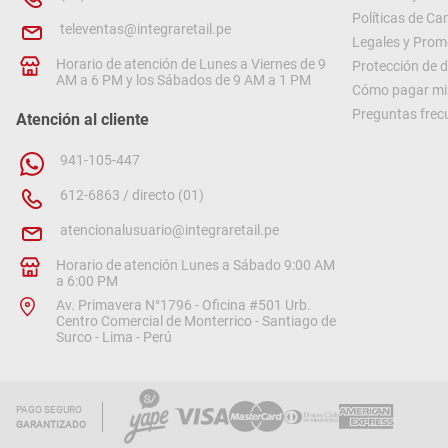
Políticas de C
televentas@integraretail.pe
Legales y Prom
Horario de atención de Lunes a Viernes de 9
Protección de 
AM a 6 PM y los Sábados de 9 AM a 1 PM
Cómo pagar mi 
Preguntas frec
Atención al cliente
941-105-447
612-6863 / directo (01)
atencionalusuario@integraretail.pe
Horario de atención Lunes a Sábado 9:00 AM
a 6:00 PM
Av. Primavera N°1796 - Oficina #501 Urb.
Centro Comercial de Monterrico - Santiago de
Surco - Lima - Perú
PAGO SEGURO
GARANTIZADO