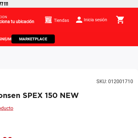
CIÓN
Inicia sesión
Tiendas
ciona tu ubicación
S
NIUM
MARKETPLACE
SKU
:
012001710
onsen SPEX 150 NEW
roducto