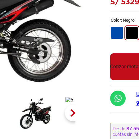
S/
532
Color
:
Negro
Cotizar moto
U
9