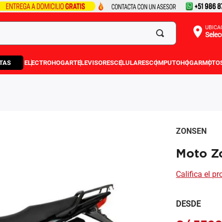
UBICA
Selec
TAS
ELECTROHOGAR
TELEVISORES
CELULARES
COMPUTO
HOGAR
MOTO
ZONSEN
Moto Z
Califica el p
DESDE