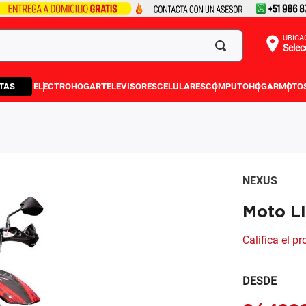
UBICA
Selec
TAS
ELECTROHOGAR
TELEVISORES
CELULARES
COMPUTO
HOGAR
MOTO
NEXUS
Moto L
Califica el p
DESDE