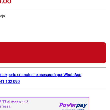
9
.
00
ojo
n experto en motos te asesorará por WhatsApp
41 102 090