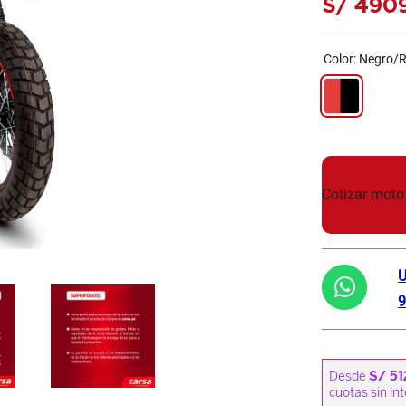
S/
490
Color
:
Negro/R
Cotizar moto
U
9