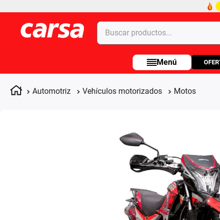
Buscar productos...
OFER
Términos más buscados
1
.
celulares
Automotriz
Vehículos motorizados
Motos
2
.
moto
3
.
laptop
4
.
apple