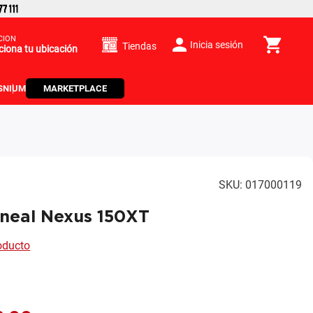
CIÓN
Inicia sesión
Tiendas
ciona tu ubicación
S
NIUM
MARKETPLACE
SKU
:
017000119
ineal Nexus 150XT
roducto