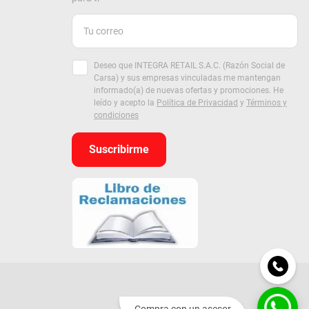
Deseo que INTEGRA RETAIL S.A.C. (Razón Social de
Carsa) y sus empresas vinculadas me mantengan
informado(a) de nuevas ofertas y promociones. He
leído y acepto la
Política de Privacidad
y
Términos y
condiciones
Suscribirme
Compra con un asesor