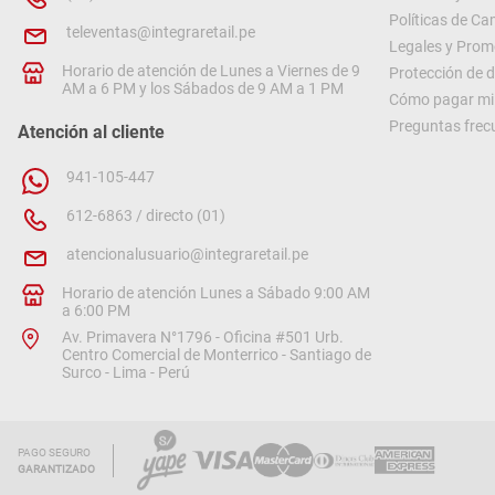
Políticas de C
televentas@integraretail.pe
Legales y Prom
Horario de atención de Lunes a Viernes de 9
Protección de 
AM a 6 PM y los Sábados de 9 AM a 1 PM
Cómo pagar mi 
Preguntas frec
Atención al cliente
941-105-447
612-6863 / directo (01)
atencionalusuario@integraretail.pe
Horario de atención Lunes a Sábado 9:00 AM
a 6:00 PM
Av. Primavera N°1796 - Oficina #501 Urb.
Centro Comercial de Monterrico - Santiago de
Surco - Lima - Perú
PAGO SEGURO
GARANTIZADO