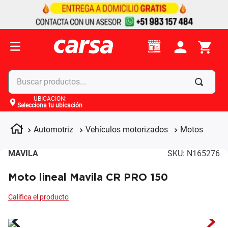
Buscar productos...
UBICACIÓN
:
Selecciona tu ubicación
Términos más buscados
1
.
celulares
Automotriz
Vehículos motorizados
Motos
2
.
moto
MAVILA
SKU
:
N165276
3
.
laptop
Moto lineal Mavila CR PRO 150
4
.
apple