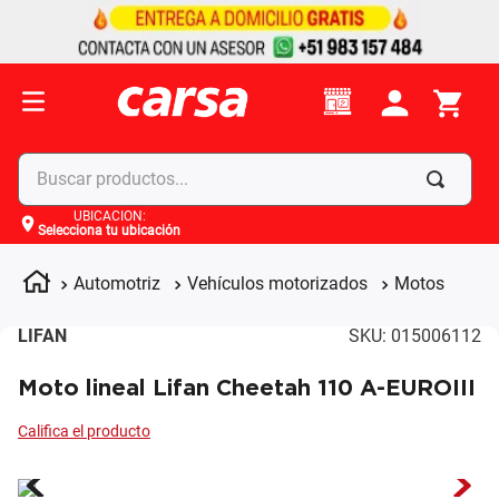
Buscar productos...
UBICACIÓN
:
Selecciona tu ubicación
Términos más buscados
1
.
celulares
Automotriz
Vehículos motorizados
Motos
2
.
moto
LIFAN
SKU
:
015006112
3
.
laptop
Moto lineal Lifan Cheetah 110 A-EUROIII
4
.
apple