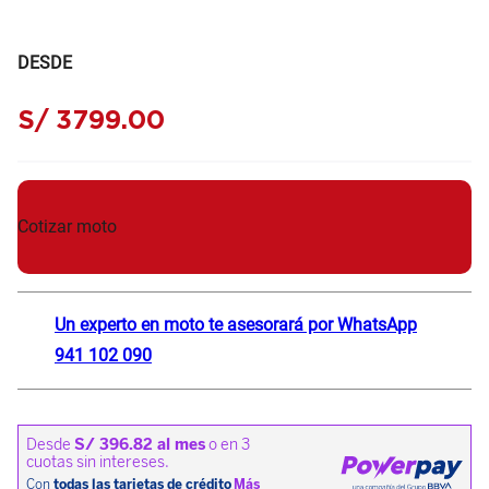
DESDE
S/
3799
.
00
Cotizar moto
Un experto en moto te asesorará por WhatsApp
941 102 090