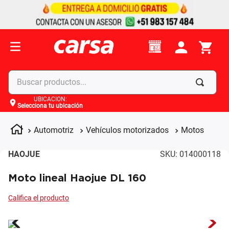
Buscar productos...
UBICACIÓN
:
Selecciona tu ubicación
Términos más buscados
1
.
celulares
Automotriz
Vehículos motorizados
Motos
2
.
moto
HAOJUE
SKU
:
014000118
3
.
laptop
Moto lineal Haojue DL 160
4
.
apple