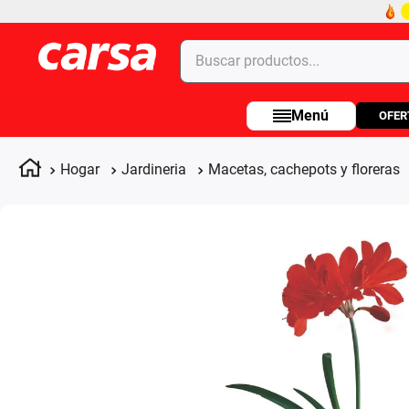
Buscar productos...
OFER
Términos más buscados
1
.
celulares
Hogar
Jardineria
Macetas, cachepots y floreras
2
.
moto
3
.
laptop
4
.
apple