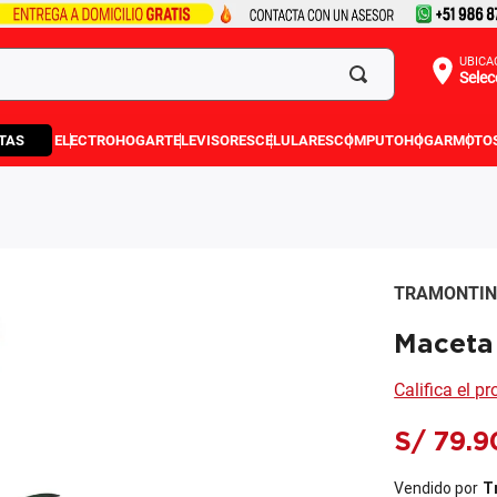
UBICA
Selec
TAS
ELECTROHOGAR
TELEVISORES
CELULARES
COMPUTO
HOGAR
MOTO
TRAMONTI
Maceta
Califica el p
S/
79
.
9
Vendido por
T