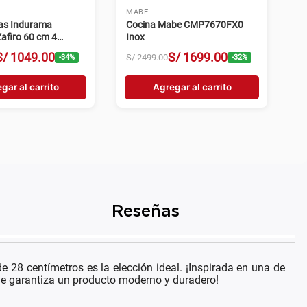
MABE
gas Indurama
Cocina Mabe CMP7670FX0
afiro 60 cm 4
Inox
egro
S/
1049
.
00
S/
1699
.
00
S/
2499
.
00
-
34
%
-
32
%
gar al carrito
Agregar al carrito
Reseñas
e 28 centímetros es la elección ideal. ¡Inspirada en una de
, que garantiza un producto moderno y duradero!