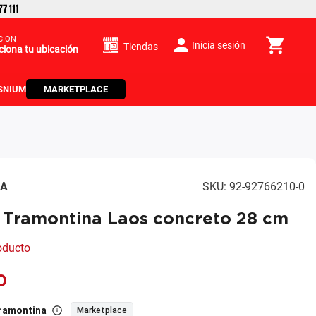
CIÓN
Inicia sesión
Tiendas
ciona tu ubicación
S
NIUM
MARKETPLACE
NA
SKU
:
92-92766210-0
 Tramontina Laos concreto 28 cm
roducto
0
ramontina
Marketplace