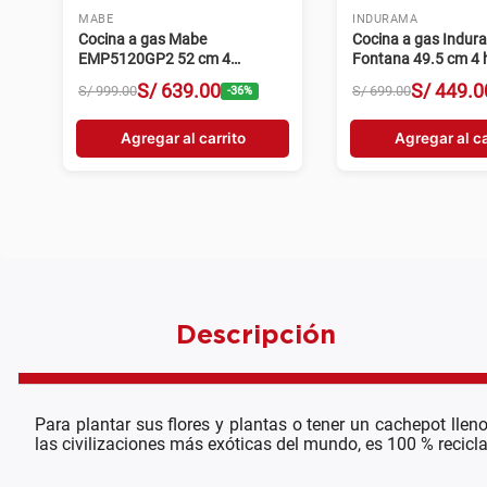
MABE
INDURAMA
Cocina a gas Mabe
Cocina a gas Indur
EMP5120GP2 52 cm 4
Fontana 49.5 cm 4 h
hornillas grafito
gris
S/
639
.
00
S/
449
.
0
S/
999
.
00
S/
699
.
00
-
36
%
Agregar al carrito
Agregar al ca
Descripción
Para plantar sus flores y plantas o tener un cachepot llen
las civilizaciones más exóticas del mundo, es 100 % reciclab