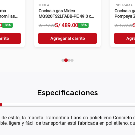
MIDEA
INDURAMA
ama
Cocina a gas Midea
Cocina a 
ornillas
MGS20FS2LFABB-PE 49.3 cm
Pompeya Z
4 hornillas negro
hornillas n
0
S/
489
.
00
S/
749
.
00
S/
1599
.
00
-
36
%
-
35
%
rrito
Agregar al carrito
Agre
Especificaciones
o de estilo, la maceta Tramontina Laos en polietileno Concreto d
le, ligera y fácil de transportar, está fabricada en polietileno