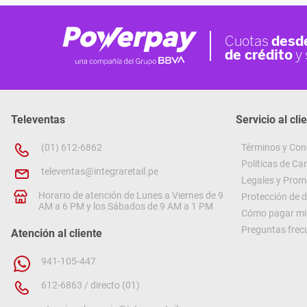
Televentas
Servicio al cli
(01) 612-6862
Términos y Con
Políticas de C
televentas@integraretail.pe
Legales y Prom
Horario de atención de Lunes a Viernes de 9
Protección de 
AM a 6 PM y los Sábados de 9 AM a 1 PM
Cómo pagar mi 
Preguntas frec
Atención al cliente
941-105-447
612-6863 / directo (01)