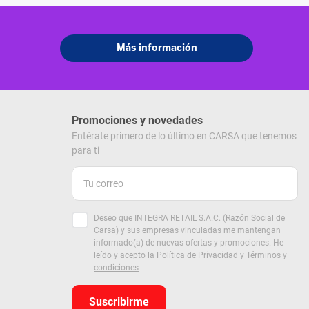
Promociones y novedades
Entérate primero de lo último en CARSA que tenemos
para ti
Deseo que INTEGRA RETAIL S.A.C. (Razón Social de
Carsa) y sus empresas vinculadas me mantengan
informado(a) de nuevas ofertas y promociones. He
leído y acepto la
Política de Privacidad
y
Términos y
condiciones
Suscribirme