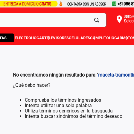
UBICA
Selec
TAS
ELECTROHOGAR
TELEVISORES
CELULARES
COMPUTO
HOGAR
MOTO
No encontramos ningún resultado para "
maceta-tramonti
¿Qué debo hacer?
Comprueba los términos ingresados
Intenta utilizar una sola palabra
Utiliza términos genéricos en la búsqueda
Intenta buscar sinónimos del término deseado