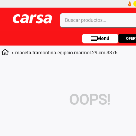
Buscar productos...
OFER
Términos más buscados
1
.
celulares
maceta-tramontina-egipcio-marmol-29-cm-3376
2
.
moto
3
.
laptop
4
.
apple
OOPS!