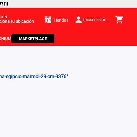
CIÓN
Inicia sesión
Tiendas
ciona tu ubicación
S
NIUM
MARKETPLACE
na-egipcio-marmol-29-cm-3376
"