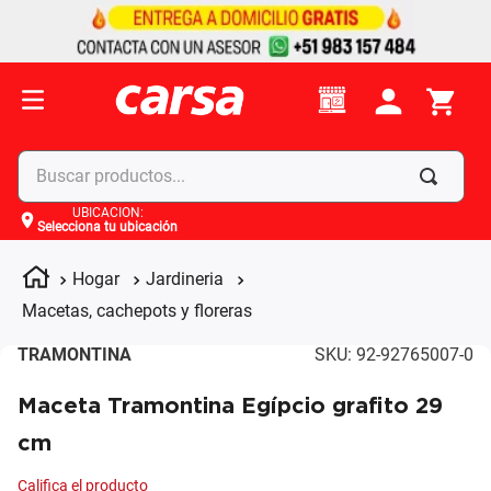
Buscar productos...
UBICACIÓN
:
Selecciona tu ubicación
Términos más buscados
1
.
celulares
Hogar
Jardineria
2
.
moto
Macetas, cachepots y floreras
3
.
laptop
TRAMONTINA
SKU
:
92-92765007-0
4
.
apple
Maceta Tramontina Egípcio grafito 29
cm