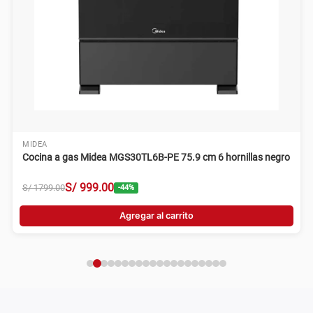
MIDEA
Cocina a gas Midea MGS30TL6B-PE 75.9 cm 6 hornillas negro
S/
999
.
00
S/
1799
.
00
-
44
%
Agregar al carrito