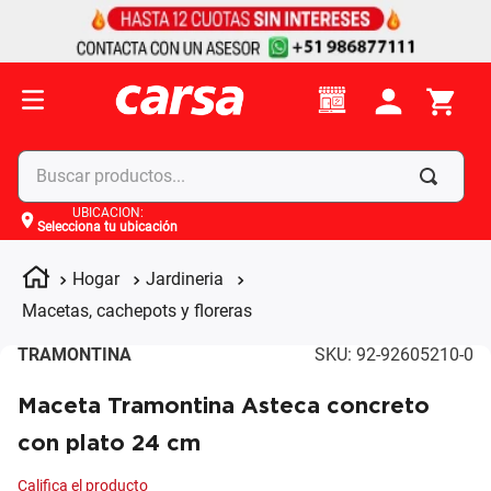
Buscar productos...
UBICACIÓN
:
Selecciona tu ubicación
Términos más buscados
1
.
celulares
Hogar
Jardineria
2
.
moto
Macetas, cachepots y floreras
3
.
laptop
TRAMONTINA
SKU
:
92-92605210-0
4
.
apple
Maceta Tramontina Asteca concreto
con plato 24 cm