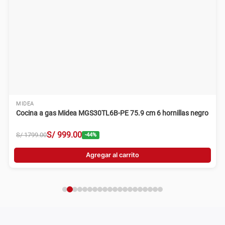
MIDEA
Cocina a gas Midea MGS30TL6B-PE 75.9 cm 6 hornillas negro
S/
999
.
00
S/
1799
.
00
-
44
%
Agregar al carrito